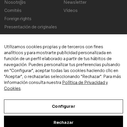
Nosotr@s
Newsletter
Comités
Vídeos
Foreign rights
Presentación de originales
Utilizamos cookies propias y de terceros con fines
analíticos y para mostrarte publicidad personalizada en
función de un perfil elaborado a partir de tus hábitos de
navegación. Puedes personalizar tus preferencias pulsando
© 2025 Plaza y Valdés S.L.
Aviso legal
|
Política de privacidad
en "Configurar", aceptar todas las cookies haciendo clic en
y cookies
|
Condiciones de compra
|
Accesibilidad
"Aceptar", o rechazarlas seleccionando "Rechazar". Para más
información consulta nuestra
Política de Privacidad y
Cookies
.
Configurar
Actividad subvencionada por el Ministerio de Cultura y Deporte
Rechazar