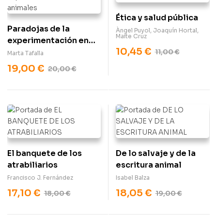
Ética y salud pública
Paradojas de la
Àngel Puyol
,
Joaquín Hortal
,
Maite Cruz
experimentación en
10,45
€
animales
11,00
€
Marta Tafalla
19,00
€
20,00
€
El banquete de los
De lo salvaje y de la
atrabiliarios
escritura animal
Francisco J. Fernández
Isabel Balza
17,10
€
18,05
€
18,00
€
19,00
€