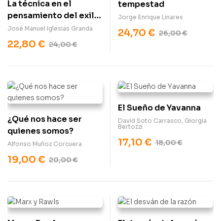
La técnica en el
tempestad
pensamiento del exilio
Jorge Enrique Linares
republicano
José Manuel Iglesias Granda
24,70
€
26,00
€
22,80
€
24,00
€
El Sueño de Yavanna
¿Qué nos hace ser
David Soto Carrasco
,
Giorgia
Bertozzi
quienes somos?
17,10
€
18,00
€
Alfonso Muñoz Corcuera
19,00
€
20,00
€