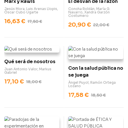
Marx y Rawls
El desván de la razón
Jesús Mora
,
Luis Arenas Llopis
,
Concha Roldán
,
María G.
Óscar Cubo Ugarte
Navarro
,
Xandra Garzón
Costumero
16,63
€
17,50
€
20,90
€
22,00
€
Qué será de nosotros
Con la salud pública no
Juan Antonio Valor
,
Markus
Gabriel
se juega
17,10
€
18,00
€
Àngel Puyol
,
Ramón Ortega
Lozano
17,58
€
18,50
€