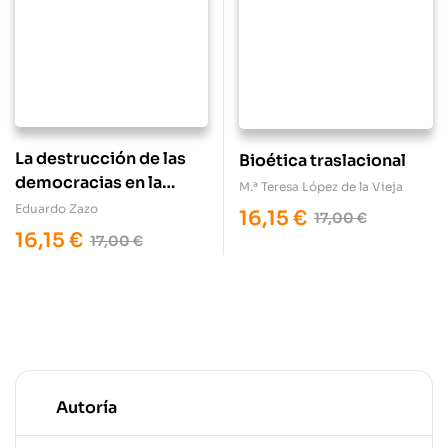
La destrucción de las
Bioética traslacional
democracias en la
M.ª Teresa López de la Vieja
década de 1930
Eduardo Zazo
16,15
€
17,00
€
16,15
€
17,00
€
Autoría