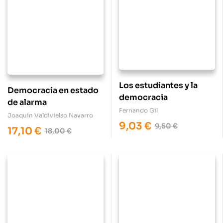
Los estudiantes y la
Democracia en estado
democracia
de alarma
Fernando Gil
Joaquín Valdivielso Navarro
9,03
€
9,50
€
17,10
€
18,00
€