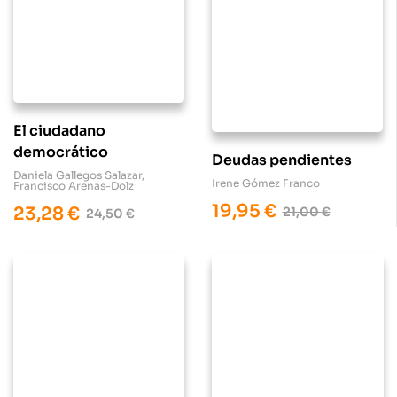
El ciudadano
democrático
Deudas pendientes
Daniela Gallegos Salazar
,
Irene Gómez Franco
Francisco Arenas-Dolz
19,95
€
23,28
€
21,00
€
24,50
€