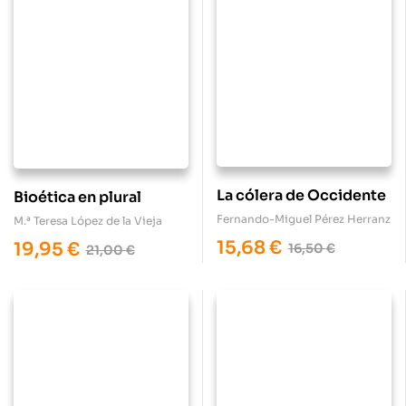
La cólera de Occidente
Bioética en plural
Fernando-Miguel Pérez Herranz
M.ª Teresa López de la Vieja
15,68
€
19,95
€
16,50
€
21,00
€