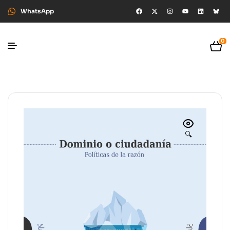
WhatsApp
0
🔍