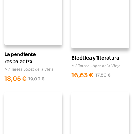
La pendiente
Bioética y literatura
resbaladiza
M.ª Teresa López de la Vieja
M.ª Teresa López de la Vieja
16,63
€
17,50
€
18,05
€
19,00
€