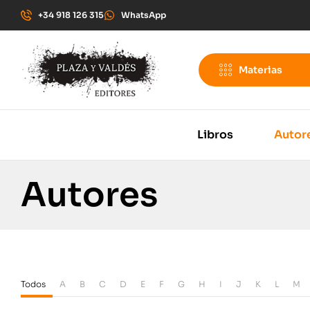
+34 918 126 315
WhatsApp
Materias
Libros
Autor
Autores
Todos
A
B
C
D
E
F
G
H
I
J
K
L
M