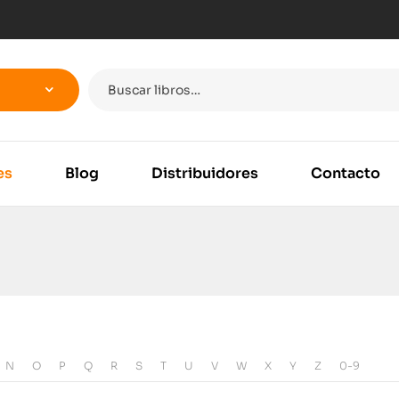
es
Blog
Distribuidores
Contacto
N
O
P
Q
R
S
T
U
V
W
X
Y
Z
0-9