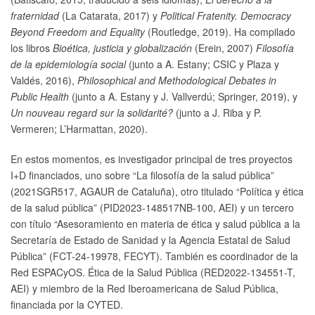
fraternidad
(La Catarata, 2017) y
Political Fratenity. Democracy
Beyond Freedom and Equality
(Routledge, 2019). Ha compilado
los libros
Bioética, justicia y globalización
(Erein, 2007)
Filosofía
de la epidemiología social
(junto a A. Estany; CSIC y Plaza y
Valdés, 2016),
Philosophical and Methodological Debates in
Public Health
(junto a A. Estany y J. Vallverdú; Springer, 2019), y
Un nouveau regard sur la solidarité?
(junto a J. Riba y P.
Vermeren; L’Harmattan, 2020).
En estos momentos, es investigador principal de tres proyectos
I+D financiados, uno sobre “La filosofía de la salud pública”
(2021SGR517, AGAUR de Cataluña), otro titulado “Política y ética
de la salud pública” (PID2023-148517NB-100, AEI) y un tercero
con título “Asesoramiento en materia de ética y salud pública a la
Secretaría de Estado de Sanidad y la Agencia Estatal de Salud
Pública” (FCT-24-19978, FECYT). También es coordinador de la
Red ESPACyOS. Ética de la Salud Pública (RED2022-134551-T,
AEI) y miembro de la Red Iberoamericana de Salud Pública,
financiada por la CYTED.