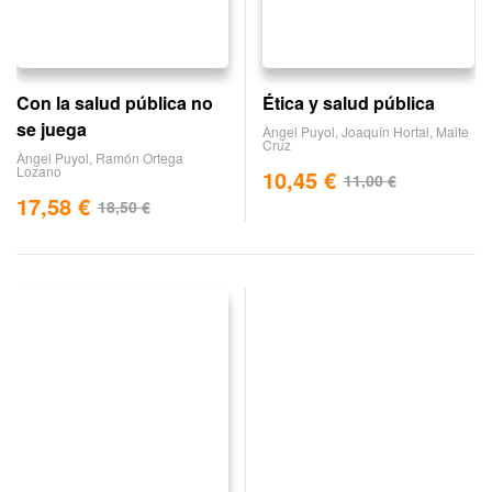
Con la salud pública no
Ética y salud pública
se juega
Àngel Puyol
,
Joaquín Hortal
,
Maite
Cruz
Àngel Puyol
,
Ramón Ortega
Lozano
10,45
€
11,00
€
17,58
€
18,50
€