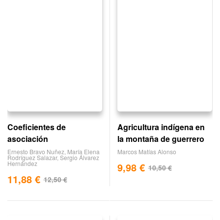
Coeficientes de
Agricultura indígena en
asociación
la montaña de guerrero
Ernesto Bravo Nuñez
,
María Elena
Marcos Matías Alonso
Rodríguez Salazar
,
Sergio Álvarez
Hernández
9,98
€
10,50
€
11,88
€
12,50
€