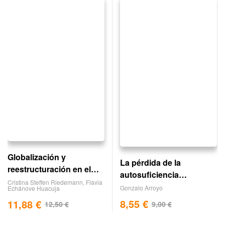
Globalización y
La pérdida de la
reestructuración en el
autosuficiencia
agro mexicano
Cristina Steffen Riedemann
,
Flavia
alimentaria y el auge de
Gonzalo Arroyo
Echánove Huacuja
la ganadería en méxico
8,55
€
11,88
€
9,00
€
12,50
€