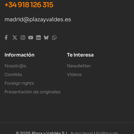
+34 918 126 315
madrid@plazayvaldes.es
Información
Te interesa
Nosotr@s
Newsletter
Comités
Vídeos
Foreign rights
Presentación de originales
© 2025 Plaza y Valdés S.L.
Aviso legal
|
Política de