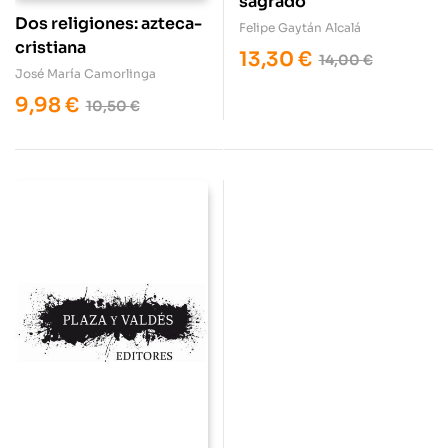
sagrado
Dos religiones: azteca-
Felipe Gaytán Alcalá
cristiana
13,30
€
14,00
€
José María Camorlinga
9,98
€
10,50
€