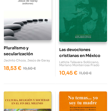
Pluralismo y
Las devociones
secularización
cristianas en México
Jacinto Choza
,
Jesús de Garay
Leticia Talavera Solórzano
,
Mariano Monterrosa Prado
18,53
€
19,50
€
10,45
€
11,00
€