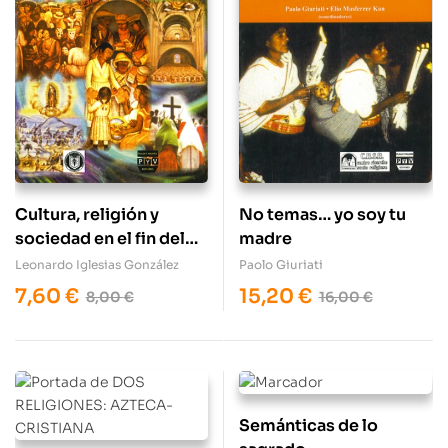
Cultura, religión y
No temas… yo soy tu
sociedad en el fin del
madre
milenio
Leonardo Iglesias González
Paolo Giuriati
7,60
€
15,20
€
8,00
€
16,00
€
Semánticas de lo