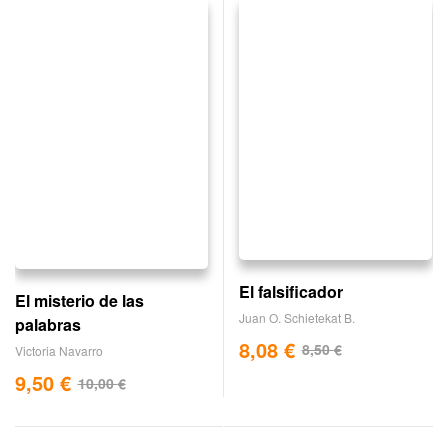
El falsificador
El misterio de las
Juan O. Schietekat B.
palabras
8,08
€
8,50
€
Victoria Navarro
9,50
€
10,00
€