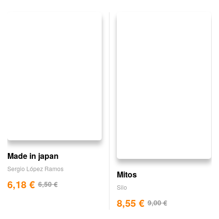
Made in japan
Sergio López Ramos
Mitos
6,18
€
6,50
€
Silo
8,55
€
9,00
€