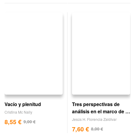
Vacío y plenitud
Tres perspectivas de
análisis en el marco de la
Cristina Mc Nally
obra de gabriel garcía
Jesús H. Florencia Zaldívar
8,55
€
9,00
€
márquez
7,60
€
8,00
€