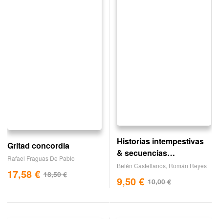
Historias intempestivas
Gritad concordia
& secuencias
Rafael Fraguas De Pablo
recurrentes
Belén Castellanos
,
Román Reyes
17,58
€
18,50
€
9,50
€
10,00
€