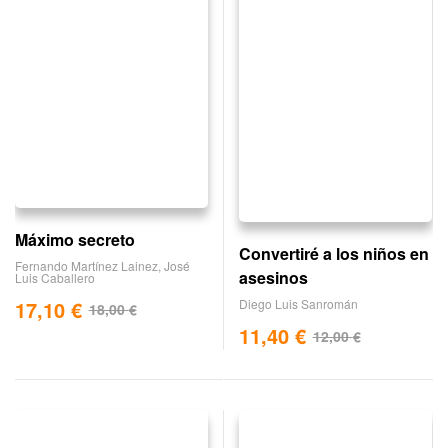
Máximo secreto
Convertiré a los niños en
Fernando Martínez Lainez
,
José
asesinos
Luis Caballero
17,10
€
Diego Luis Sanromán
18,00
€
11,40
€
12,00
€