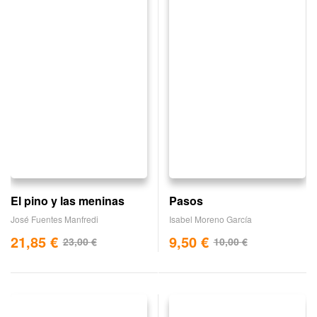
El pino y las meninas
Pasos
José Fuentes Manfredi
Isabel Moreno García
21,85
€
9,50
€
23,00
€
10,00
€