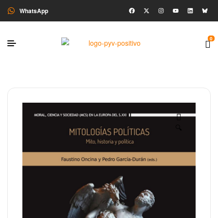
WhatsApp
0
🔍