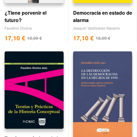
¿Tiene porvenir el
Democracia en estado de
futuro?
alarma
Faustino Oncina
Joaquín Valdivielso Navarro
17,10
€
17,10
€
18,00
€
18,00
€