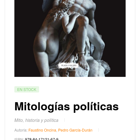
EN STOCK
Mitologías políticas
Mito, historia y política
Autoría:
Faustino Oncina
,
Pedro García-Durán
ISBN:
978-84-17121-67-9