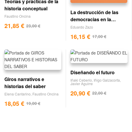
Teorías y prácticas de la
historia conceptual
La destrucción de las
Faustino Oncina
democracias en la
21,85
€
23,00
€
década de 1930
Eduardo Zazo
16,15
€
17,00
€
Diseñando el futuro
Giros narrativos e
Iñaki Ceberio
,
Iñigo Galzacorta
,
Javier Aguirre
historias del saber
20,90
€
22,00
€
Elena Cantarino
,
Faustino Oncina
18,05
€
19,00
€