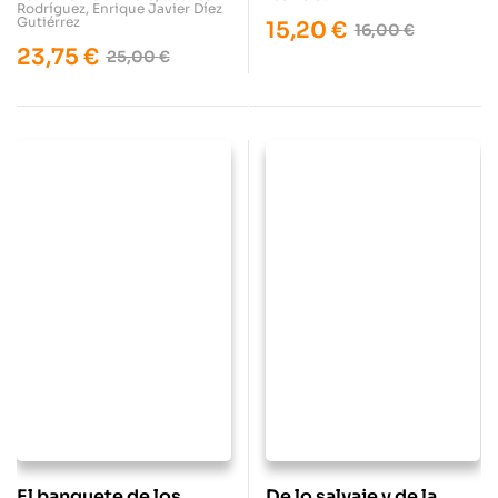
Rodríguez
,
Enrique Javier Díez
memoria histórica
Gutiérrez
15,20
€
16,00
€
democrática de las
23,75
€
25,00
€
mujeres
El banquete de los
De lo salvaje y de la