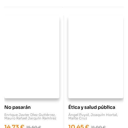
No pasarán
Ética y salud pública
Enrique Javier Díez Gutiérrez
,
Àngel Puyol
,
Joaquín Hortal
,
Mauro Rafael Jarquín Ramírez
Maite Cruz
14,73
€
10,45
€
15,50
€
11,00
€