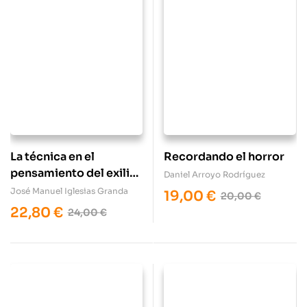
La técnica en el
Recordando el horror
pensamiento del exilio
Daniel Arroyo Rodríguez
republicano
José Manuel Iglesias Granda
19,00
€
20,00
€
22,80
€
24,00
€