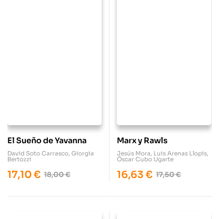
El Sueño de Yavanna
Marx y Rawls
David Soto Carrasco
,
Giorgia
Jesús Mora
,
Luis Arenas Llopis
,
Bertozzi
Óscar Cubo Ugarte
17,10
€
16,63
€
18,00
€
17,50
€