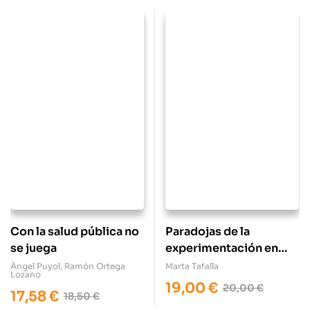
Con la salud pública no
Paradojas de la
se juega
experimentación en
animales
Àngel Puyol
,
Ramón Ortega
Marta Tafalla
Lozano
19,00
€
20,00
€
17,58
€
18,50
€