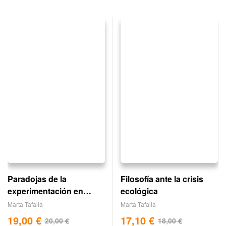
Paradojas de la
Filosofía ante la crisis
experimentación en
ecológica
animales
Marta Tafalla
Marta Tafalla
19,00
€
17,10
€
20,00
€
18,00
€