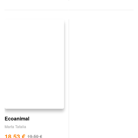
Ecoanimal
Marta Tafalla
18,53
€
19,50
€