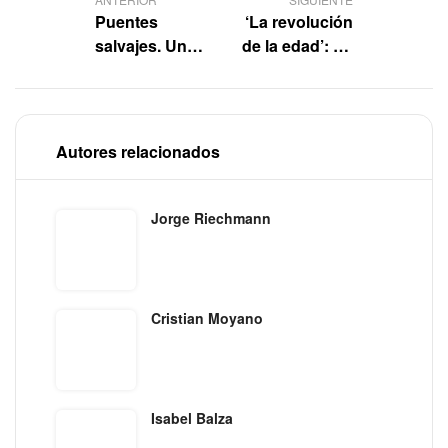
Puentes
‘La revolución
salvajes. Una
de la edad’: un
filosofía
manual de
integradora
resistencia
para
contra el
renaturalizar el
imperio de la
Autores relacionados
Antropoceno,
juventud
o cómo
regresar a la
Jorge Riechmann
naturaleza hoy
Cristian Moyano
Isabel Balza