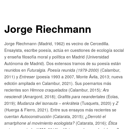
Jorge Riechmann
Jorge Riechmann (Madrid, 1962) es vecino de Cercedilla.
Ensayista, escribe poesía, actúa en cuestiones de ecología social
y enseña filosofía moral y política
en Madrid (Universidad
Autónoma de Madrid). Dos extensos tramos de su poesía están
reunidos en
Futuralgia. Poesía reunida (1979-2000)
(Calambur,
2011) y
Entreser
(poesía 1993 a 2007, Monte Ávila, 2013; nueva
edición ampliada en Calambur, 2021). Sus poemarios más
recientes son
Himnos craquelados
(Calambur, 2015)
; Ars
nesciendi
(Amargord, 2018);
Grafitis para neandertales
(Eolas,
2019);
Mudanza del isonauta – enkráteia
(Tusquets, 2020) y
Z
(Huerga & Fierro, 2021). Entre sus ensayos más recientes se
cuentan
Autoconstrucción
(Catarata, 2015);
¿Derrotó el
smartphone al movimiento ecologista?
(Catarata, 2016);
Ética