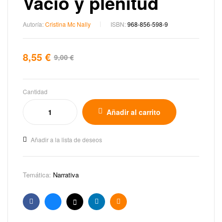
Vacío y plenitud
Autoría:
Cristina Mc Nally
ISBN:
968-856-598-9
8,55
€
9,00
€
Cantidad
Añadir al carrito
Añadir a la lista de deseos
Temática:
Narrativa
Facebook
Bluesky
X
Linkedin
Email