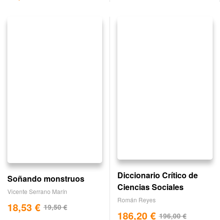
Diccionario Crítico de
Soñando monstruos
Ciencias Sociales
Vicente Serrano Marín
Román Reyes
18,53
€
19,50
€
186,20
€
196,00
€