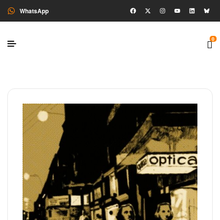
WhatsApp
0
🔍