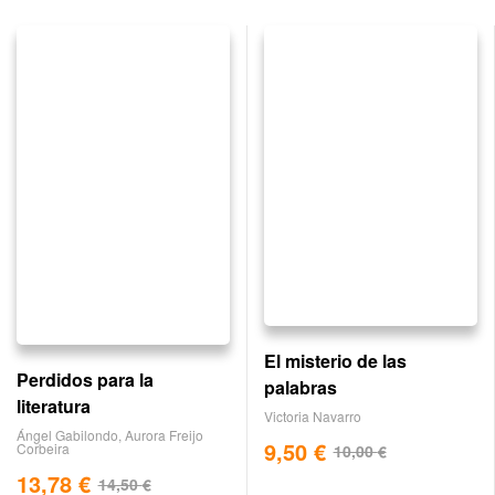
El misterio de las
Perdidos para la
palabras
literatura
Victoria Navarro
Ángel Gabilondo
,
Aurora Freijo
9,50
€
Corbeira
10,00
€
13,78
€
14,50
€