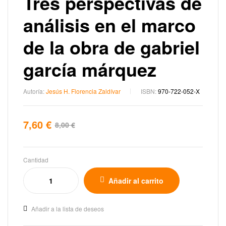
Tres perspectivas de
análisis en el marco
de la obra de gabriel
garcía márquez
Autoría:
Jesús H. Florencia Zaldívar
ISBN:
970-722-052-X
7,60
€
8,00
€
Cantidad
Añadir al carrito
Añadir a la lista de deseos