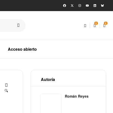
0
0
Acceso abierto
Autoría
🔍
Román Reyes