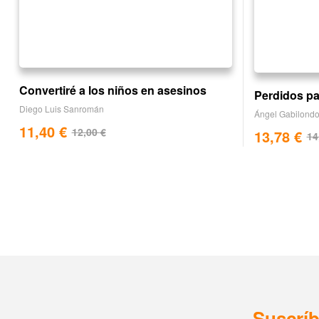
Convertiré a los niños en asesinos
Perdidos par
Diego Luis Sanromán
Ángel Gabilond
11,40
€
12,00
€
13,78
€
14
Suscríb