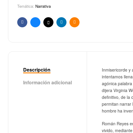
Temática:
Narrativa
Facebook
Bluesky
X
Linkedin
Email
Descripción
Inmisericorde y 
intentamos llena
Información adicional
agónica palabra
dijera Virginia 
definitivo, de l
permitan narrar 
hombre ha inven
Román Reyes ens
vivido, mediante