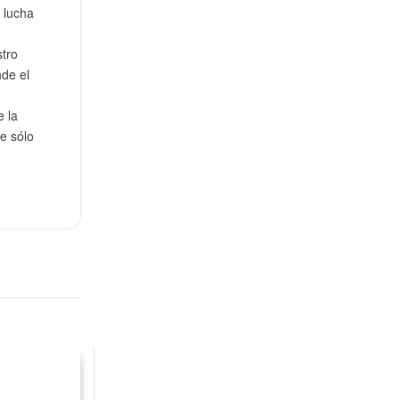
 lucha
tro
nde el
 la
e sólo