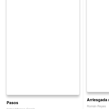
Arriesgada 
Pasos
Román Reyes
Isabel Moreno García