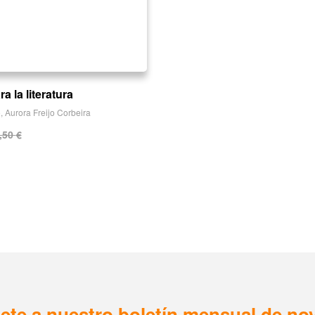
a la literatura
o
,
Aurora Freijo Corbeira
,50
€
ete a nuestro boletín mensual de n