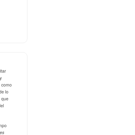
itar
y
, como
de lo
s que
del
empo
nes