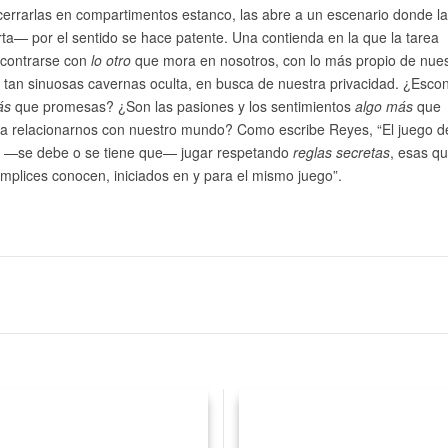
cerrarlas en compartimentos estanco, las abre a un escenario donde la
ta— por el sentido se hace patente. Una contienda en la que la tarea
ncontrarse con
lo otro
que mora en nosotros, con lo más propio de nues
y tan sinuosas cavernas oculta, en busca de nuestra privacidad. ¿Esco
ás
que promesas? ¿Son las pasiones y los sentimientos
algo más
que
 relacionarnos con nuestro mundo? Como escribe Reyes, “El juego de
 —se debe o se tiene que— jugar respetando
reglas secretas
, esas qu
ómplices conocen, iniciados en y para el mismo juego”.