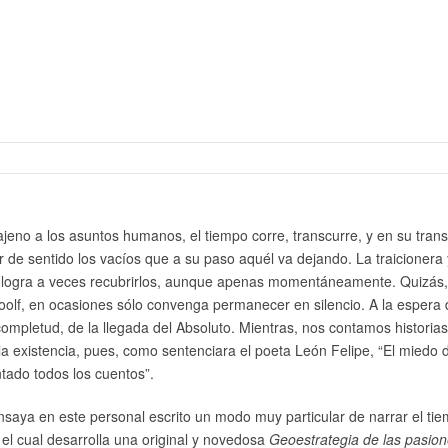
ajeno a los asuntos humanos, el tiempo corre, transcurre, y en su trans
r de sentido los vacíos que a su paso aquél va dejando. La traicionera 
 logra a veces recubrirlos, aunque apenas momentáneamente. Quizás
Woolf, en ocasiones sólo convenga permanecer en silencio. A la espera 
a completud, de la llegada del Absoluto. Mientras, nos contamos historia
la existencia, pues, como sentenciara el poeta León Felipe, “El miedo 
tado todos los cuentos”.
aya en este personal escrito un modo muy particular de narrar el ti
 el cual desarrolla una original y novedosa
Geoestrategia de las pasio