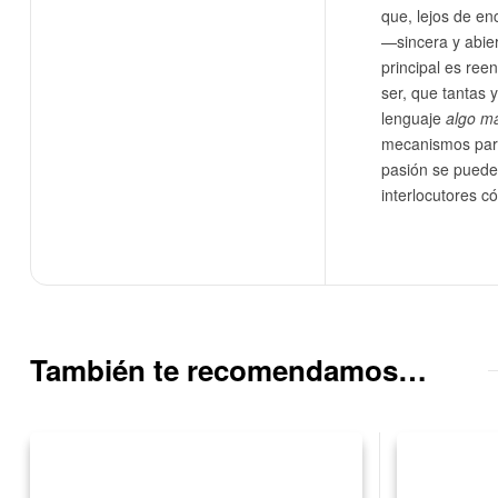
que, lejos de en
—sincera y abier
principal es ree
ser, que tantas 
lenguaje
algo m
mecanismos para
pasión se puede
interlocutores c
También te recomendamos…