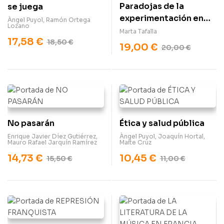
Paradojas de la
se juega
experimentación en
Àngel Puyol
,
Ramón Ortega
Lozano
animales
Marta Tafalla
17,58
€
18,50
€
19,00
€
20,00
€
No pasarán
Ética y salud pública
Enrique Javier Díez Gutiérrez
,
Àngel Puyol
,
Joaquín Hortal
,
Mauro Rafael Jarquín Ramírez
Maite Cruz
14,73
€
10,45
€
15,50
€
11,00
€