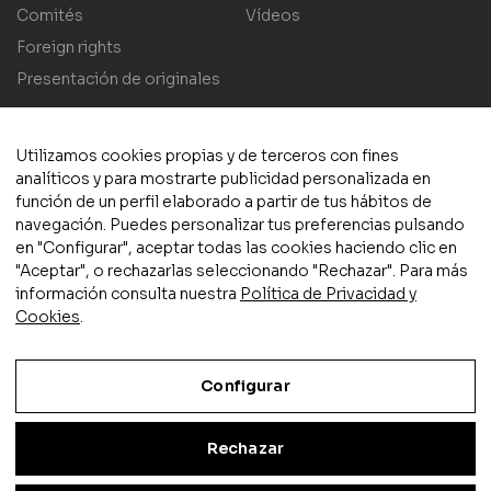
Comités
Vídeos
Foreign rights
Presentación de originales
Utilizamos cookies propias y de terceros con fines
analíticos y para mostrarte publicidad personalizada en
función de un perfil elaborado a partir de tus hábitos de
navegación. Puedes personalizar tus preferencias pulsando
© 2025 Plaza y Valdés S.L.
Aviso legal
|
Política de privacidad
en "Configurar", aceptar todas las cookies haciendo clic en
y cookies
|
Condiciones de compra
|
Accesibilidad
"Aceptar", o rechazarlas seleccionando "Rechazar". Para más
información consulta nuestra
Política de Privacidad y
Cookies
.
Configurar
Actividad subvencionada por el Ministerio de Cultura y Deporte
Rechazar