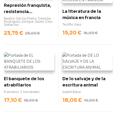
Represión franquista,
La literatura de la
resistencia
música en Francia
antifranquista y
Beatriz García Prieto
,
Desirée
Rodríguez
,
Enrique Javier Díez
memoria histórica
Teófilo Sanz
Gutiérrez
democrática de las
15,20
€
23,75
€
16,00
€
25,00
€
mujeres
El banquete de los
De lo salvaje y de la
atrabiliarios
escritura animal
Francisco J. Fernández
Isabel Balza
17,10
€
18,05
€
18,00
€
19,00
€