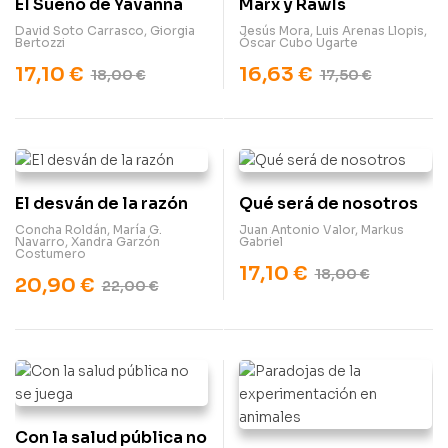
El Sueño de Yavanna
Marx y Rawls
David Soto Carrasco
,
Giorgia
Jesús Mora
,
Luis Arenas Llopis
,
Bertozzi
Óscar Cubo Ugarte
17,10
€
16,63
€
18,00
€
17,50
€
El desván de la razón
Qué será de nosotros
Concha Roldán
,
María G.
Juan Antonio Valor
,
Markus
Navarro
,
Xandra Garzón
Gabriel
Costumero
17,10
€
18,00
€
20,90
€
22,00
€
Con la salud pública no