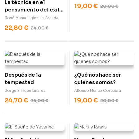
La técnica en el
19,00
€
20,00
€
pensamiento del exilio
republicano
José Manuel Iglesias Granda
22,80
€
24,00
€
Después de la
¿Qué nos hace ser
tempestad
quienes somos?
Jorge Enrique Linares
Alfonso Muñoz Corcuera
24,70
€
19,00
€
26,00
€
20,00
€