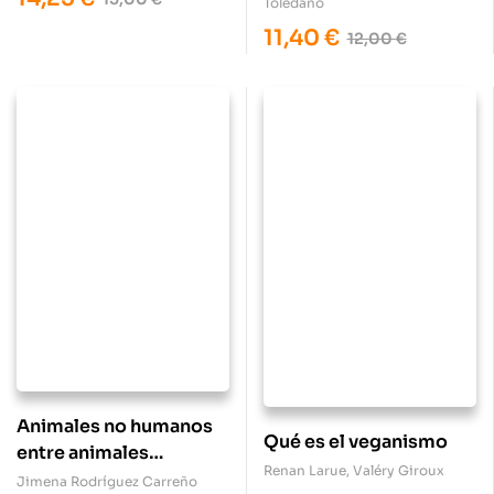
Toledano
11,40
€
12,00
€
Animales no humanos
Qué es el veganismo
entre animales
Renan Larue
,
Valéry Giroux
humanos
Jimena Rodríguez Carreño