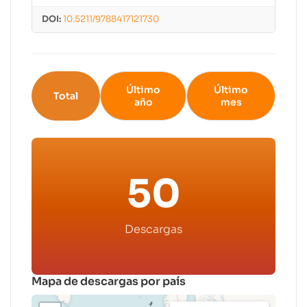
DOI:
10.5211/9788417121730
Último
Último
Total
año
mes
50
Descargas
Mapa de descargas por país