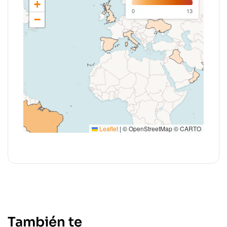
+
0
13
−
Leaflet
|
© OpenStreetMap © CARTO
También te