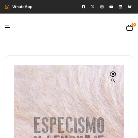
WhatsApp
0
🔍