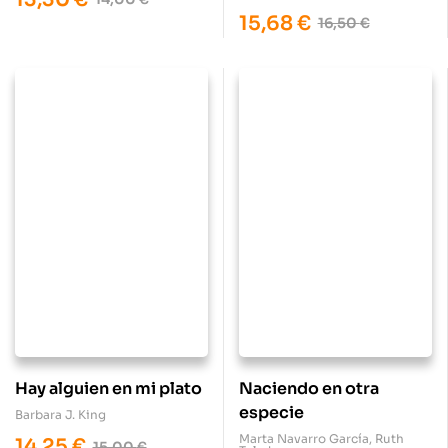
15,68
€
16,50
€
Hay alguien en mi plato
Naciendo en otra
especie
Barbara J. King
Marta Navarro García
,
Ruth
14,25
€
15,00
€