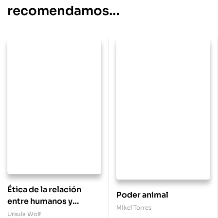
recomendamos…
Ética de la relación
Poder animal
entre humanos y
Mikel Torres
animales
Ursula Wolf