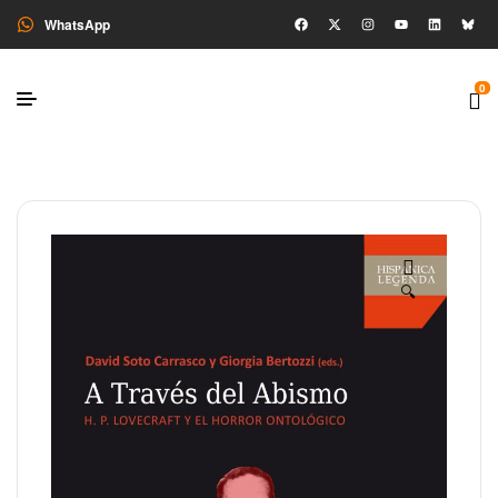
WhatsApp
0
🔍