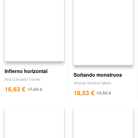
Infierno horizontal
Soñando monstruos
Ana Carrasco Conde
Vicente Serrano Marín
16,63
€
17,50
€
18,53
€
19,50
€