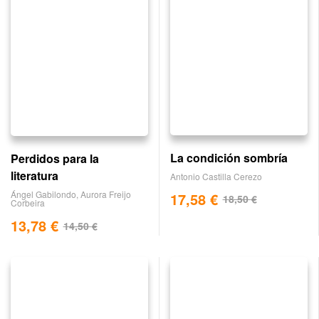
La condición sombría
Perdidos para la
literatura
Antonio Castilla Cerezo
Ángel Gabilondo
,
Aurora Freijo
17,58
€
18,50
€
Corbeira
13,78
€
14,50
€