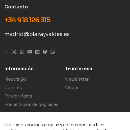
Contacto
+34 918 126 315
madrid@plazayvaldes.es
Información
Te interesa
Nosotr@s
Newsletter
Comités
Vídeos
Foreign rights
Presentación de originales
Utilizamos cookies propias y de terceros con fines