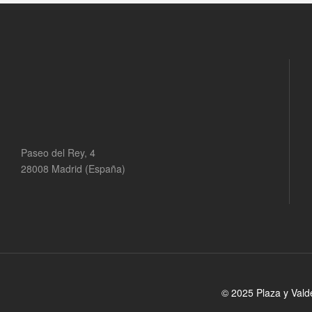
Paseo del Rey, 4
28008 Madrid (España)
© 2025 Plaza y Vald