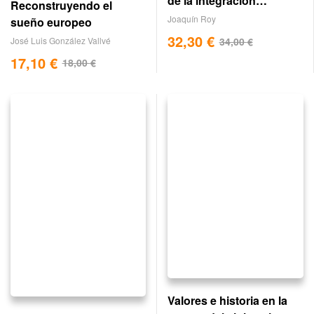
de la integración
Reconstruyendo el
regional: Europa y
Joaquín Roy
sueño europeo
América
32,30
€
34,00
€
José Luis González Vallvé
17,10
€
18,00
€
Valores e historia en la