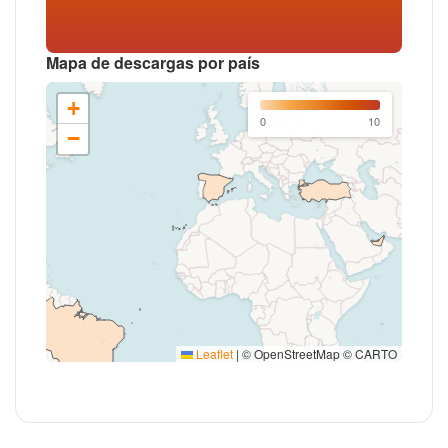
Mapa de descargas por país
+
0
10
−
Leaflet
|
© OpenStreetMap © CARTO