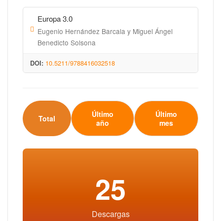
Europa 3.0
Eugenio Hernández Barcala y Miguel Ángel
Benedicto Solsona
10.5211/9788416032518
DOI:
Último
Último
Total
año
mes
25
Descargas