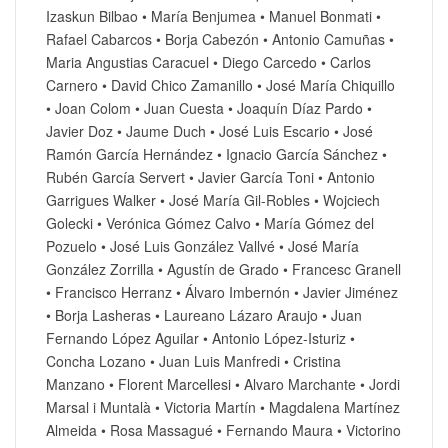
Izaskun Bilbao • María Benjumea • Manuel Bonmati •
Rafael Cabarcos • Borja Cabezón • Antonio Camuñas •
Maria Angustias Caracuel • Diego Carcedo • Carlos
Carnero • David Chico Zamanillo • José María Chiquillo
• Joan Colom • Juan Cuesta • Joaquín Díaz Pardo •
Javier Doz • Jaume Duch • José Luis Escario • José
Ramón García Hernández • Ignacio García Sánchez •
Rubén García Servert • Javier García Toni • Antonio
Garrigues Walker • José María Gil-Robles • Wojciech
Golecki • Verónica Gómez Calvo • María Gómez del
Pozuelo • José Luis González Vallvé • José María
González Zorrilla • Agustín de Grado • Francesc Granell
• Francisco Herranz • Álvaro Imbernón • Javier Jiménez
• Borja Lasheras • Laureano Lázaro Araujo • Juan
Fernando López Aguilar • Antonio López-Isturiz •
Concha Lozano • Juan Luis Manfredi • Cristina
Manzano • Florent Marcellesi • Alvaro Marchante • Jordi
Marsal i Muntalà • Victoria Martín • Magdalena Martínez
Almeida • Rosa Massagué • Fernando Maura • Victorino