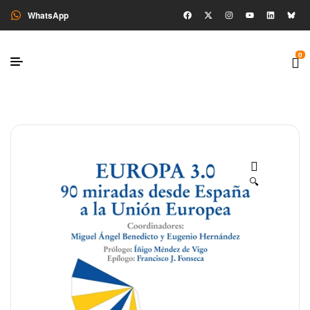
WhatsApp
0
🔍