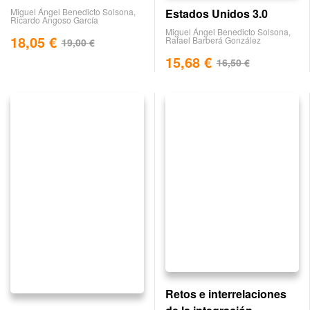
Estados Unidos 3.0
Miguel Ángel Benedicto Solsona
,
Ricardo Angoso García
Miguel Ángel Benedicto Solsona
,
18,05
€
Rafael Barberá González
19,00
€
15,68
€
16,50
€
Retos e interrelaciones