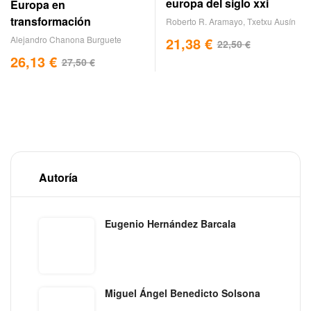
europa del siglo xxi
Europa en
transformación
Roberto R. Aramayo
,
Txetxu Ausín
Alejandro Chanona Burguete
21,38
€
22,50
€
26,13
€
27,50
€
Autoría
Eugenio Hernández Barcala
Miguel Ángel Benedicto Solsona