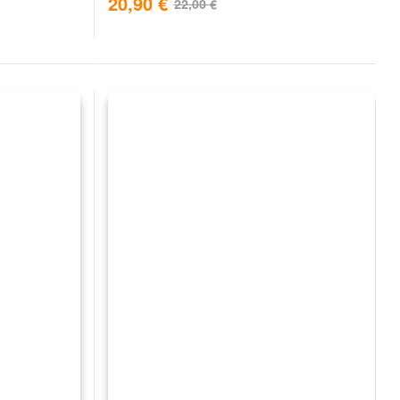
20,90
€
22,00
€