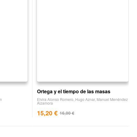
Ortega y el tiempo de las masas
ín
Elvira Alonso Romero
,
Hugo Aznar
,
Manuel Menéndez
Alzamora
15,20
€
16,00
€