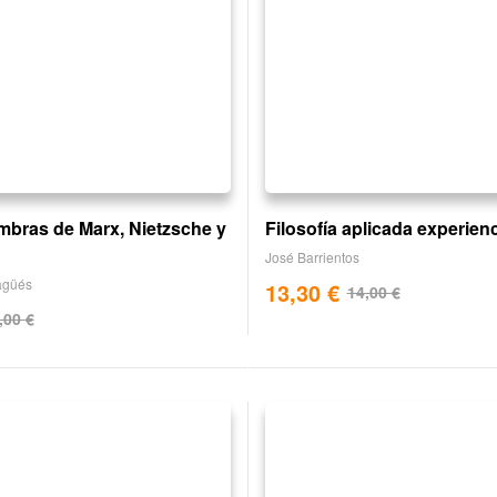
bras de Marx, Nietzsche y
Filosofía aplicada experienc
José Barrientos
agüés
13,30
€
14,00
€
,00
€