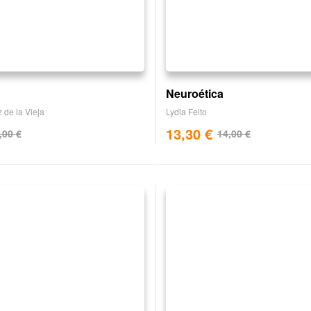
Neuroética
 de la Vieja
Lydia Feito
13,30
€
,00
€
14,00
€