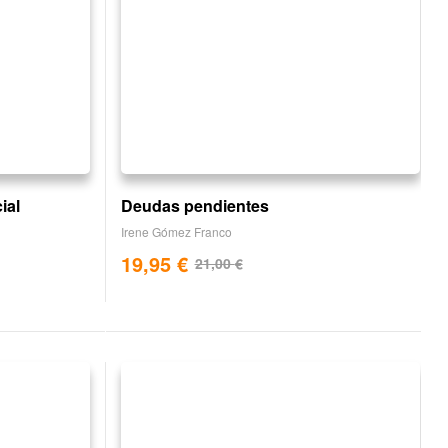
ial
Deudas pendientes
Irene Gómez Franco
19,95
€
21,00
€