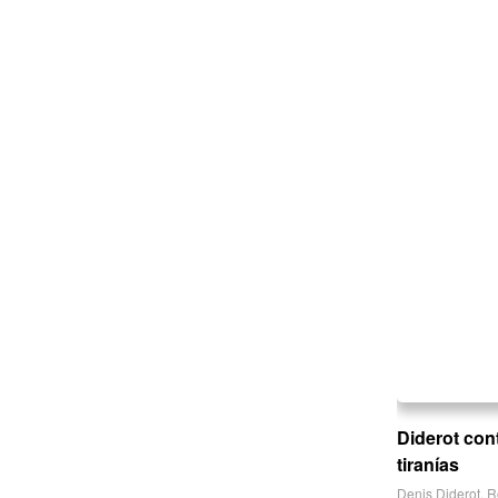
Diderot cont
tiranías
Denis Diderot
,
R