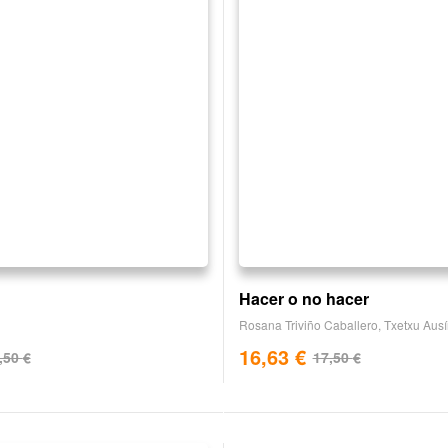
Hacer o no hacer
Rosana Triviño Caballero
,
Txetxu Aus
16,63
€
,50
€
17,50
€