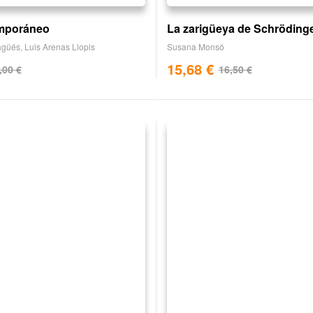
mporáneo
La zarigüeya de Schröding
agüés
,
Luis Arenas Llopis
Susana Monsó
15,68
€
,00
€
16,50
€