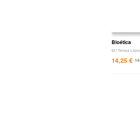
Bioética
M.ª Teresa López
14,25
€
15