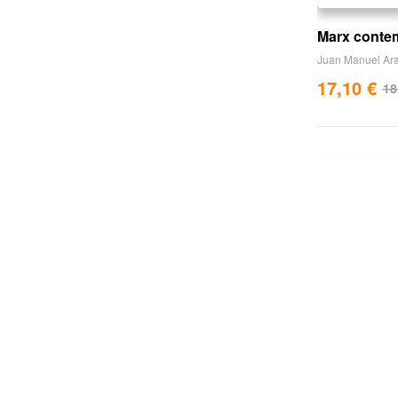
Marx conte
Juan Manuel Ar
17,10
€
18