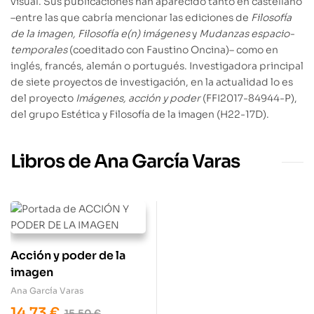
visual. Sus publicaciones han aparecido tanto en castellano
–entre las que cabría mencionar las ediciones de
Filosofía
de la imagen, Filosofía e(n) imágenes
y
Mudanzas espacio-
temporales
(coeditado con Faustino Oncina)– como en
inglés, francés, alemán o portugués. Investigadora principal
de siete proyectos de investigación, en la actualidad lo es
del proyecto
Imágenes, acción y poder
(FFI2017-84944-P),
del grupo Estética y Filosofía de la imagen (H22-17D).
Libros de Ana García Varas
Acción y poder de la
imagen
Ana García Varas
14,73
€
15,50
€