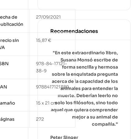
echa de
27/09/2021
ublicación
Recomendaciones
recio sin
15,87
€
VA
"En este extraordinario libro,
Susana Monsó escribe de
ISBN
978-84-17121-
forma sencilla y hermosa
38-9
sobre la enquistada pregunta
acerca de la capacidad de los
EAN
9788417121389
animales para entender la
muerte. Deberían leerlo no
solo los filósofos, sino todo
Tamaño
15 x 21 cm
aquel que quiera comprender
mejor a su animal de
áginas
272
compañía.”
Peter Singer