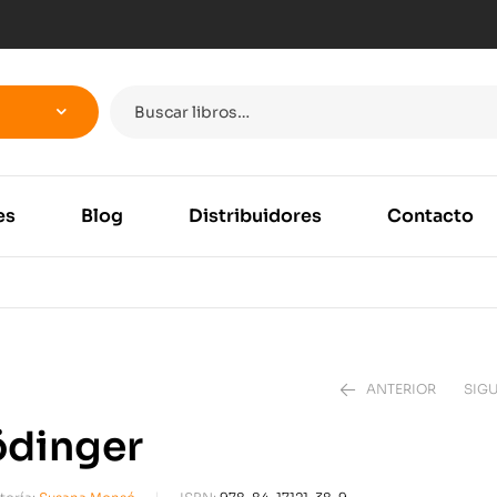
es
Blog
Distribuidores
Contacto
ANTERIOR
SIGU
ödinger
17,10
€
18,0