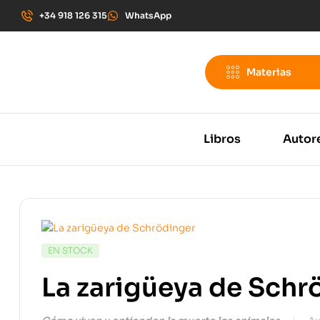
+34 918 126 315
WhatsApp
Materias
Libros
Autor
EN STOCK
La zarigüeya de Schr