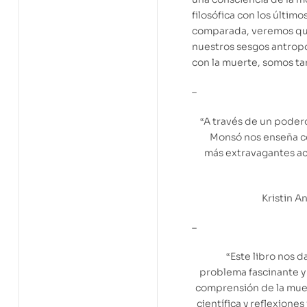
filosófica con los últim
comparada, veremos qu
nuestros sesgos antropo
con la muerte, somos ta
–
“A través de un podero
Monsó nos enseña có
más extravagantes ac
Kristin A
–
“Este libro nos d
problema fascinante y
comprensión de la mu
científica y reflexione