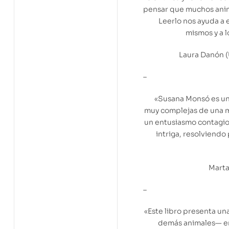
pensar que muchos anim
Leerlo nos ayuda a
mismos y a l
Laura Danón (
–
«Susana Monsó es un
muy complejas de una m
un entusiasmo contagioso
intriga, resolviendo
Marta
–
«Este libro presenta un
demás animales— e