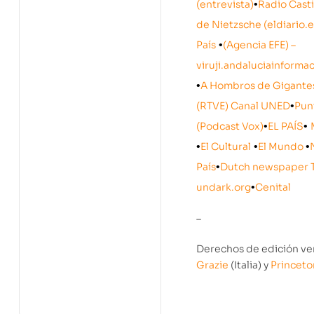
(entrevista)
•
Radio Casti
de Nietzsche (eldiario.e
País
•
(Agencia EFE) –
viruji.andaluciainforma
•
A Hombros de Gigante
(RTVE) Canal UNED
•
Pun
(Podcast Vox)
•
EL PAÍS
•
•
El Cultural
•
El Mundo
•
País
•
Dutch newspaper 
undark.org
•
Cenital
–
Derechos de edición ve
Grazie
(Italia) y
Princeto