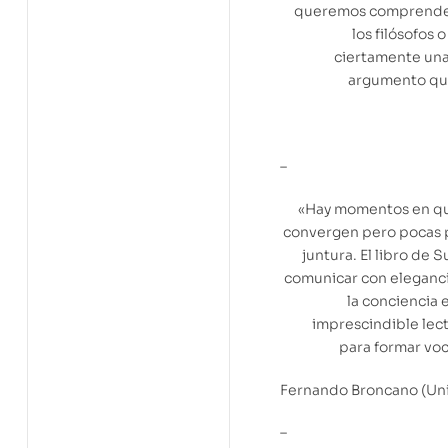
queremos comprendern
los filósofos 
ciertamente una
argumento qu
–
«Hay momentos en que c
convergen pero pocas p
juntura. El libro de
comunicar con eleganci
la conciencia 
imprescindible lect
para formar voc
Fernando Broncano (Univ
–