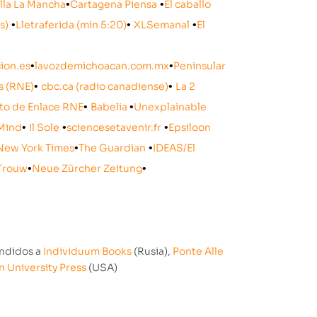
lla La Mancha
•
Cartagena Piensa
•
El caballo
s)
•
Lletraferida (min 5:20)
•
XLSemanal
•
El
cion.es
•
lavozdemichoacan.com.mx
•
Peninsular
s (RNE)
•
cbc.ca (radio canadiense)
•
La 2
to de Enlace RNE
•
Babelia
•
Unexplainable
Mind
•
Il Sole
•
sciencesetavenir.fr
•
Epsiloon
New York Times
•
The Guardian
•
IDEAS/El
Trouw
•
Neue Zürcher Zeitung
•
ndidos a
Individuum Books
(Rusia),
Ponte Alle
n University Press
(USA)