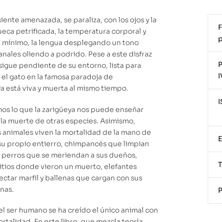
iente amenazada, se paraliza, con los ojos y la
F
eca petrificada, la temperatura corporal y
p
l mínimo, la lengua desplegando un tono
anales oliendo a podrido. Pese a este disfraz
P
sigue pendiente de su entorno, lista para
I
 el gato en la famosa paradoja de
a está viva y muerta al mismo tiempo.
mos lo que la zarigüeya nos puede enseñar
la muerte de otras especies. Asimismo,
animales viven la mortalidad de la mano de
su propio entierro, chimpancés que limpian
, perros que se meriendan a sus dueños,
sitios donde vieron un muerto, elefantes
ctar marfil y ballenas que cargan con sus
nas.
P
, el ser humano se ha creído el único animal con
rtalidad. En este libro, que mezcla teoría