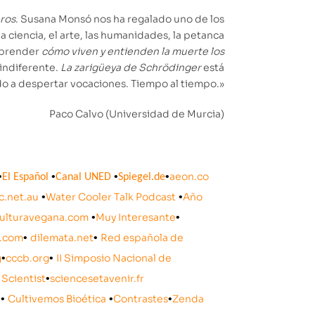
bros
. Susana Monsó nos ha regalado uno de los
a ciencia, el arte, las humanidades, la petanca
omprender
cómo viven y entienden la muerte los
 indiferente.
La zarigüeya de Schrödinger
está
o a despertar vocaciones. Tiempo al tiempo.»
Paco Calvo (Universidad de Murcia)
•
•
•
•
aeon.co
El Español
Canal UNED
Spiegel.de
c.net.au
•
Water Cooler Talk Podcast
•
Año
ulturavegana.com
•
Muy Interesante
•
e.com
•
dilemata.net
•
Red española de
g
•
cccb.org
•
II Simposio Nacional de
Scientist
•
sciencesetavenir.fr
•
Cultivemos Bioética
•
Contrastes
•
Zenda