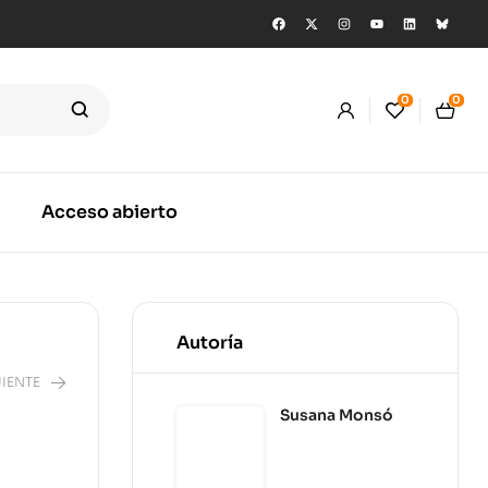
0
0
Acceso abierto
Autoría
IENTE
Susana Monsó
0
€