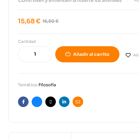
Cómo viven y entienden la muerte los animales
Au
15,68
€
16,50
€
Cantidad
Añadir al carrito
Aña
Temática:
Filosofía
Facebook
Bluesky
X
Linkedin
Email