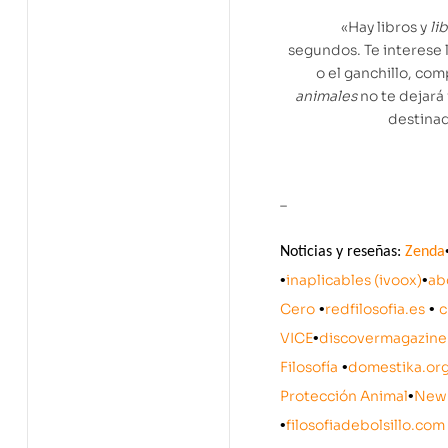
«Hay libros y
li
segundos. Te interese l
o el ganchillo, c
animales
no te dejará
destinad
–
Noticias y reseñas:
Zenda
•
inaplicables (ivoox)
•
ab
Cero
•
redfilosofia.es
•
c
VICE
•
discovermagazin
Filosofía
•
domestika.or
Protección Animal
•
New 
•
filosofiadebolsillo.com