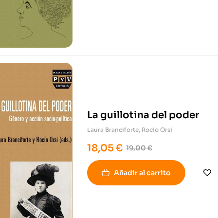
La guillotina del poder
Laura Branciforte
,
Rocío Orsi
18,05
€
19,00
€
Añadir al carrito