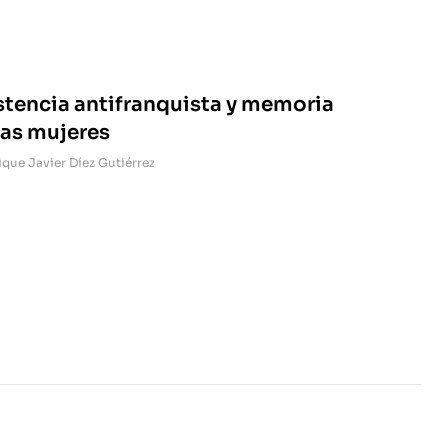
istencia antifranquista y memoria
las mujeres
ique Javier Díez Gutiérrez