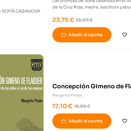
Las crónicas de Sofía casanova en el d
de la Cruz Roja, madre, escritora y abu
fecha. La guerra la llevó a San Peter
23,75
€
revoluciones rusas que desembocaron 
25,00
€
Añadir al carrito
Concepción Gimeno de Fl
Margarita Pintos
17,10
€
18,00
€
Añadir al carrito