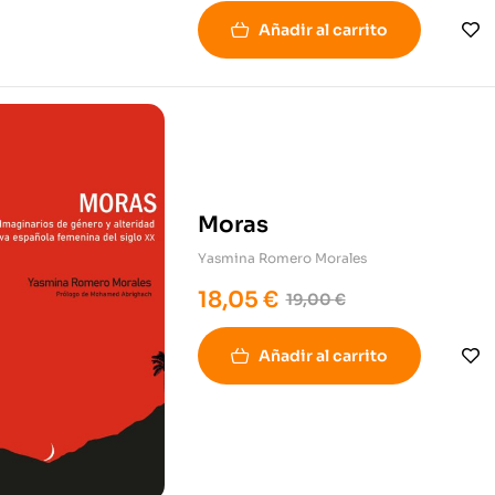
Añadir al carrito
Moras
Yasmina Romero Morales
18,05
€
19,00
€
Añadir al carrito