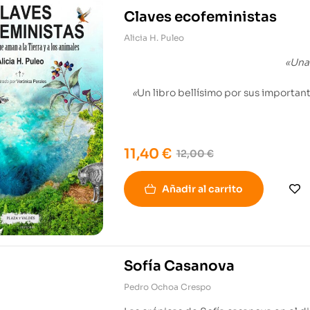
Claves ecofeministas
Alicia H. Puleo
«Una
«
Un libro bellísimo por sus importa
11,40
€
12,00
€
Añadir al carrito
Sofía Casanova
Pedro Ochoa Crespo