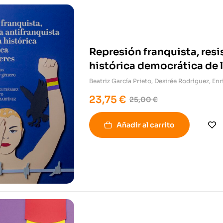
Represión franquista, res
histórica democrática de 
Beatriz García Prieto
,
Desirée Rodríguez
,
Enr
23,75
€
25,00
€
Añadir al carrito