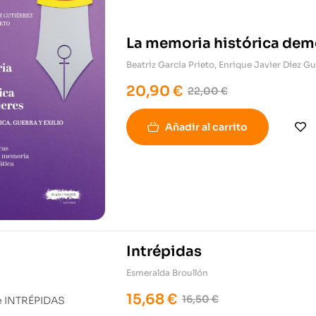
La memoria histórica demo
Beatriz García Prieto
,
Enrique Javier Díez Gu
20,90
€
22,00
€
Añadir al carrito
Intrépidas
Esmeralda Broullón
15,68
€
16,50
€