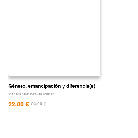
Género, emancipación y diferencia(s)
Máriam Martínez-Bascuñán
22,80
€
24,00
€