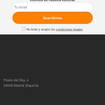
Email
He leído y acepto las
condiciones legales
Paseo del Rey, 4
28008 Madrid (España)