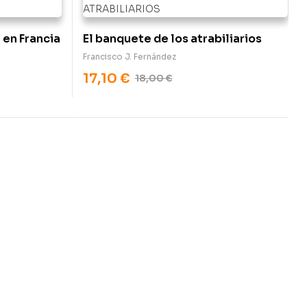
 en Francia
El banquete de los atrabiliarios
Francisco J. Fernández
17,10
€
18,00
€