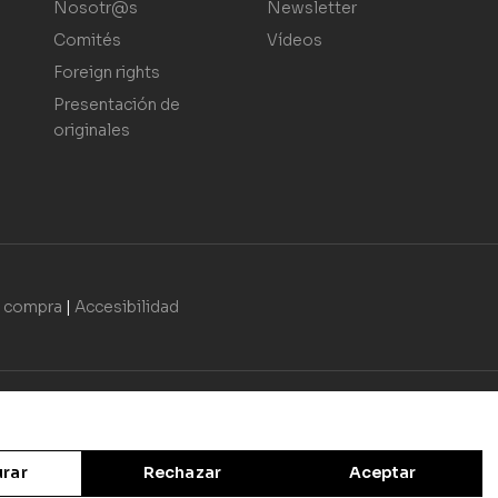
Nosotr@s
Newsletter
Comités
Vídeos
Foreign rights
Presentación de
originales
e compra
|
Accesibilidad
urar
Rechazar
Aceptar
encionada por el Ministerio de Cultura y Deporte