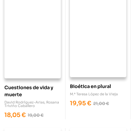
Bioética en plural
Cuestiones de vida y
muerte
M.ª Teresa López de la Vieja
19,95
€
David Rodríguez-Arias
,
Rosana
21,00
€
Triviño Caballero
18,05
€
19,00
€