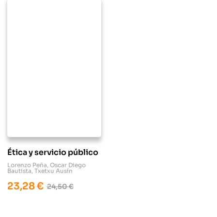
Ética y servicio público
Lorenzo Peña
,
Oscar Diego
Bautista
,
Txetxu Ausín
23,28
€
24,50
€