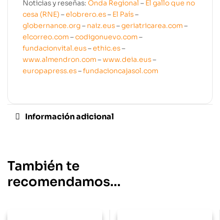
Noticias y reseñas:
Onda Regional
–
El gallo que no
cesa (RNE)
–
elobrero.es
–
El País
–
globernance.org
–
naiz.eus
–
geriatricarea.com
–
elcorreo.com
–
codigonuevo.com
–
fundacionvital.eus
–
ethic.es
–
www.almendron.com
–
www.deia.eus
–
europapress.es
–
fundacioncajasol.com
Información adicional
También te
recomendamos…