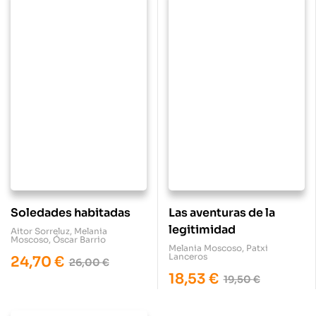
Soledades habitadas
Las aventuras de la
legitimidad
Aitor Sorreluz
,
Melania
Moscoso
,
Óscar Barrio
Melania Moscoso
,
Patxi
Lanceros
24,70
€
26,00
€
18,53
€
19,50
€