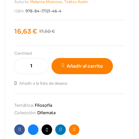
Autoría:
Melania Moscoso
,
Txetxu Ausín
ISBN:
978-84-17121-46-4
16,63
€
17,50
€
Cantidad
Añadir al carrito
Añadir a la lista de deseos
Temática:
Filosofía
Colección:
Dilemata
Facebook
Bluesky
X
Linkedin
Email