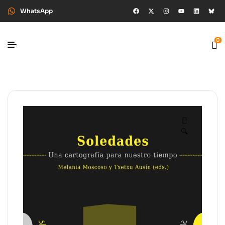
WhatsApp
0
🔍