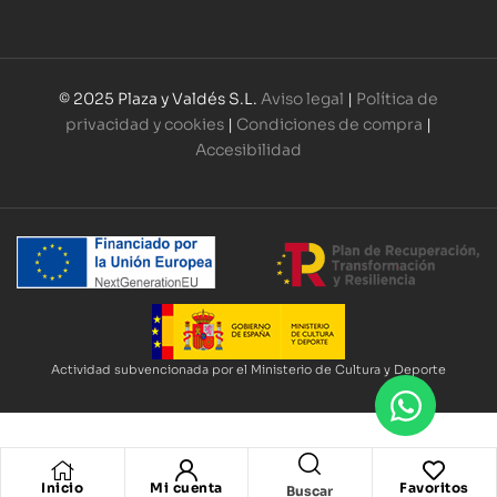
© 2025 Plaza y Valdés S.L.
Aviso legal
|
Política de
privacidad y cookies
|
Condiciones de compra
|
Accesibilidad
Actividad subvencionada por el Ministerio de Cultura y Deporte
Inicio
Mi cuenta
Favoritos
Buscar