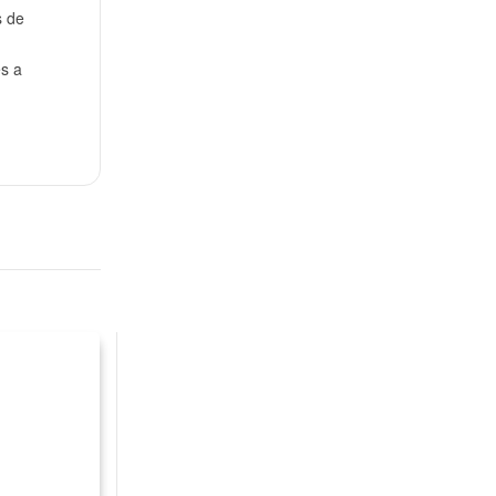
s de
s a