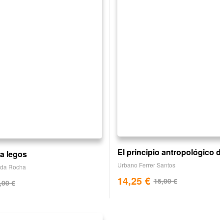
El principio antropológico d
ra legos
Urbano Ferrer Santos
 da Rocha
14,25
€
15,00
€
,00
€