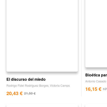
Bioética pa
El discurso del miedo
Antonio Casado
Rodrigo Fidel Rodríguez Borges
,
Victoria Camps
16,15
€
17
20,43
€
21,50
€