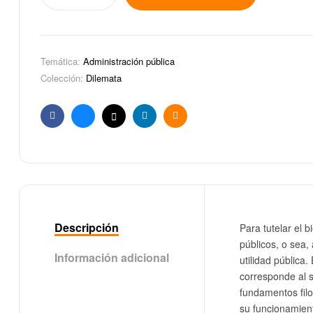
Temática:
Administración pública
Colección:
Dilemata
Facebook
Bluesky
X
Linkedin
Email
Descripción
Para tutelar el 
públicos, o sea,
Información adicional
utilidad pública
corresponde al 
fundamentos filos
su funcionamient