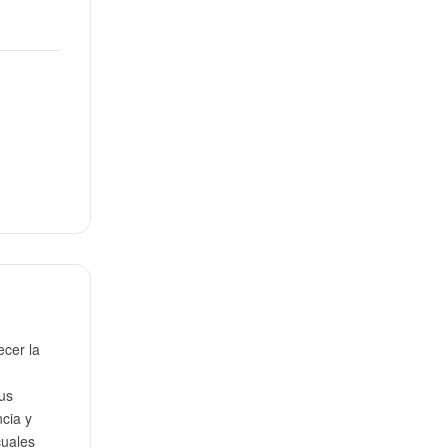
ecer la
us
ncia y
cuales