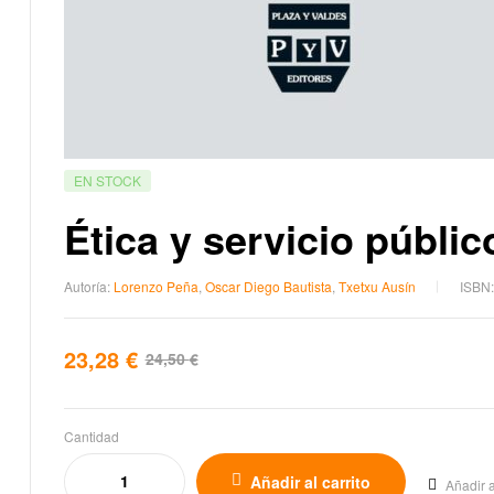
EN STOCK
Ética y servicio públic
Autoría:
Lorenzo Peña
,
Oscar Diego Bautista
,
Txetxu Ausín
ISBN
23,28
€
24,50
€
Cantidad
Añadir al carrito
Añadir a