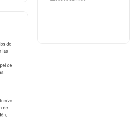
ios de
 las
o
pel de
es
sfuerzo
ón de
ién,