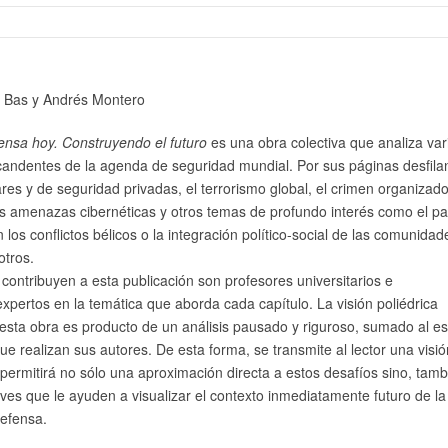
c Bas y Andrés Montero
ensa hoy. Construyendo el futuro
es una obra colectiva que analiza var
candentes de la agenda de seguridad mundial. Por sus páginas desfilan
res y de seguridad privadas, el terrorismo global, el crimen organizad
as amenazas cibernéticas y otros temas de profundo interés como el pa
 los conflictos bélicos o la integración político-social de las comunidad
otros.
contribuyen a esta publicación son profesores universitarios e
expertos en la temática que aborda cada capítulo. La visión poliédrica
esta obra es producto de un análisis pausado y riguroso, sumado al e
ue realizan sus autores. De esta forma, se transmite al lector una visi
 permitirá no sólo una aproximación directa a estos desafíos sino, tamb
aves que le ayuden a visualizar el contexto inmediatamente futuro de la
Defensa.