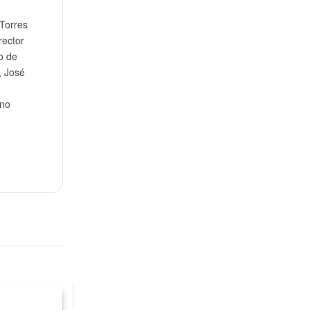
Torres
rector
o de
, José
e
ano