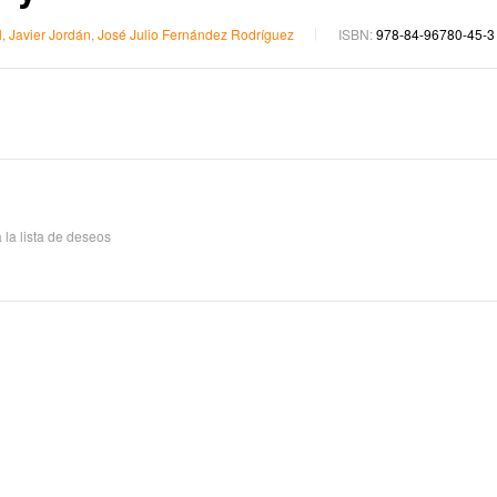
20,43
€
21,50
24,70
€
26,00
l
,
Javier Jordán
,
José Julio Fernández Rodríguez
ISBN:
978-84-96780-45-3
 la lista de deseos