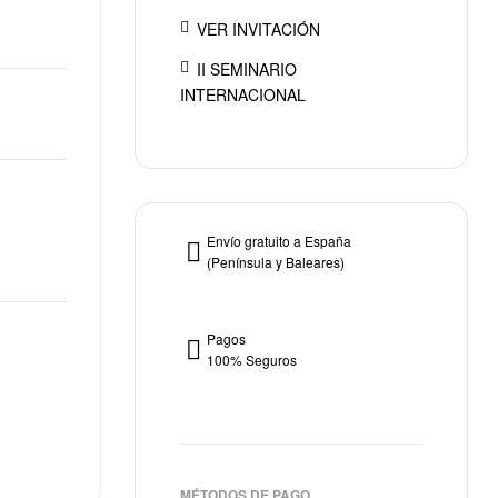
VER INVITACIÓN
€
€
II SEMINARIO
INTERNACIONAL
Envío gratuito a España
(Península y Baleares)
Pagos
100% Seguros
MÉTODOS DE PAGO