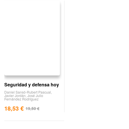
Seguridad y defensa hoy
Daniel Sansó-Rubert Pascual
,
Javier Jordán
,
José Julio
Fernández Rodríguez
18,53
€
19,50
€