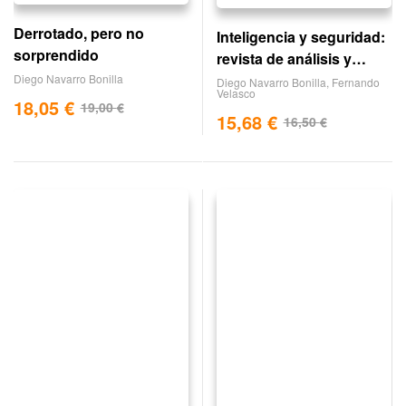
Derrotado, pero no
Inteligencia y seguridad:
sorprendido
revista de análisis y
prospectiva. nº 2
Diego Navarro Bonilla
Diego Navarro Bonilla
,
Fernando
Velasco
18,05
€
19,00
€
15,68
€
16,50
€