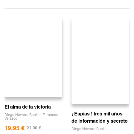
El alma de la victoria
¡ Espías ! tres mil años
Diego Navarro Bonilla
,
Fernando
Velasco
de información y secreto
19,95
€
21,00
€
Diego Navarro Bonilla