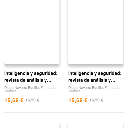
Inteligencia y seguridad:
Inteligencia y seguridad:
revista de análisis y
revista de análisis y
prospectiva. nº 12
prospectiva. nº 11
Diego Navarro Bonilla
,
Fernando
Diego Navarro Bonilla
,
Fernando
Velasco
Velasco
15,68
€
15,68
€
16,50
€
16,50
€