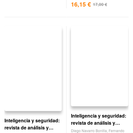
16,15
€
17,00
€
Inteligencia y seguridad:
Inteligencia y seguridad:
revista de análisis y
revista de análisis y
prospectiva. nº 5
Diego Navarro Bonilla
,
Fernando