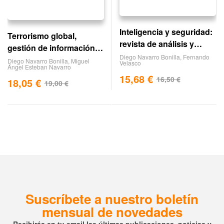
Inteligencia y seguridad:
Terrorismo global,
revista de análisis y
gestión de información y
prospectiva. nº 1
Diego Navarro Bonilla
,
Fernando
servicios de inteligencia
Diego Navarro Bonilla
,
Miguel
Velasco
Ángel Esteban Navarro
15,68
€
16,50
€
18,05
€
19,00
€
Suscríbete a nuestro boletín
mensual de novedades