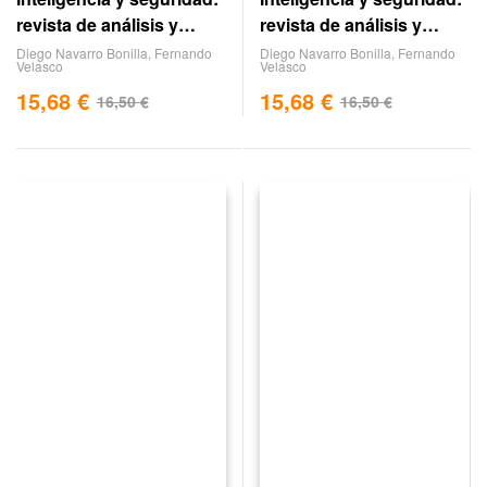
revista de análisis y
revista de análisis y
prospectiva. nº 4
prospectiva. nº 3
Diego Navarro Bonilla
,
Fernando
Diego Navarro Bonilla
,
Fernando
Velasco
Velasco
15,68
€
15,68
€
16,50
€
16,50
€