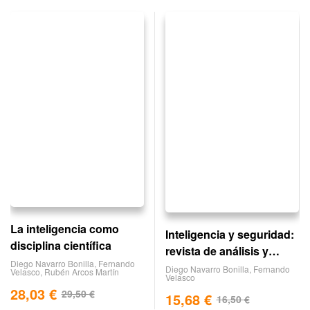
La inteligencia como
Inteligencia y seguridad:
disciplina científica
revista de análisis y
Diego Navarro Bonilla
,
Fernando
prospectiva. nº 7
Diego Navarro Bonilla
,
Fernando
Velasco
,
Rubén Arcos Martín
Velasco
28,03
€
29,50
€
15,68
€
16,50
€