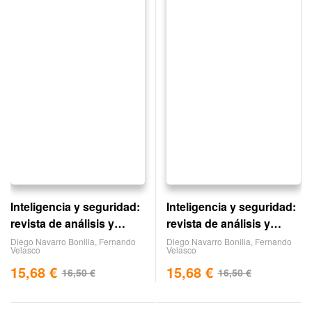
Inteligencia y seguridad:
Inteligencia y seguridad:
revista de análisis y
revista de análisis y
prospectiva. nº 10
prospectiva. nº 8
Diego Navarro Bonilla
,
Fernando
Diego Navarro Bonilla
,
Fernando
Velasco
Velasco
15,68
€
15,68
€
16,50
€
16,50
€