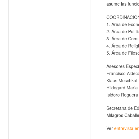
asume las funci
COORDINACIÓ
1. Área de Eco
2. Área de Polít
3. Área de Comu
4. Área de Relig
5. Área de Filos
Asesores Especi
Francisco Aldec
Klaus Meschkat 
Hildegard Maria 
Isidoro Reguera
Secretaria de Ed
Milagros Caballe
Ver
entrevista en