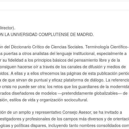
rector).
N LA UNIVERSIDAD COMPLUTENSE DE MADRID.
ón del Diccionario Crítico de Ciencias Sociales. Terminología Científico-
s puertas a otros analistas del lenguaje institucional, especialmente a
 su fidelidad a los principios básicos del pensamiento libre y de la
consiguen hacerse oír a través de los canales de difusión y medios de
uidos. A ellas y a ellos ofrecemos las páginas de esta publicación perió
 de que sirvan de puntual y eficaz plataforma de diálogo. La referenci
 crisis no puede ser otra: los retos que los guardianes de la modernid
urados diseñadores de modelos ―pretendidamente globalizables― de
ión, estilos de vida y organización sociocultural.
ión de un amplio y representativo Consejo Asesor, se ha invitado a
nvestigadores y profesionales de los campos más diversos y de orientac
gicas y políticas dispares, incluyendo tanto nombres consolidados co