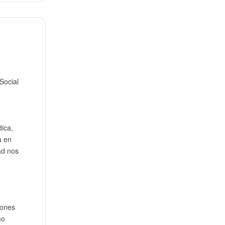
Social
dica,
a en
ad nos
iones
mo