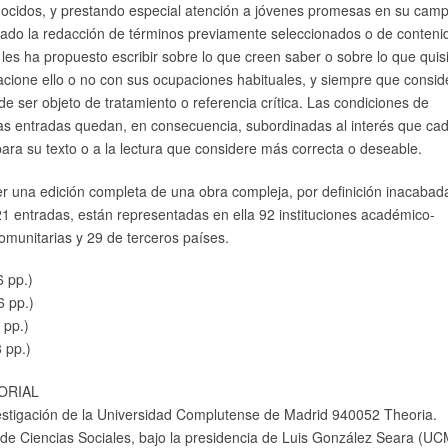
ocidos, y prestando especial atención a jóvenes promesas en su cam
gado la redacción de términos previamente seleccionados o de conteni
 les ha propuesto escribir sobre lo que creen saber o sobre lo que quis
elacione ello o no con sus ocupaciones habituales, y siempre que consi
e ser objeto de tratamiento o referencia crítica. Las condiciones de
las entradas quedan, en consecuencia, subordinadas al interés que ca
para su texto o a la lectura que considere más correcta o deseable.
er una edición completa de una obra compleja, por definición inacabad
1 entradas, están representadas en ella 92 instituciones académico-
omunitarias y 29 de terceros países.
6 pp.)
6 pp.)
 pp.)
 pp.)
ORIAL
estigación de la Universidad Complutense de Madrid 940052 Theoria.
 de Ciencias Sociales, bajo la presidencia de Luis González Seara (UC