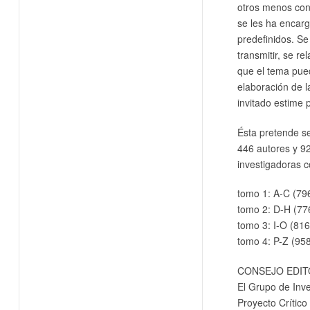
otros menos con
se les ha encar
predefinidos. Se
transmitir, se r
que el tema pued
elaboración de 
invitado estime 
Ésta pretende s
446 autores y 92
investigadoras c
tomo 1: A-C (79
tomo 2: D-H (77
tomo 3: I-O (816
tomo 4: P-Z (958
CONSEJO EDIT
El Grupo de Inv
Proyecto Crítico