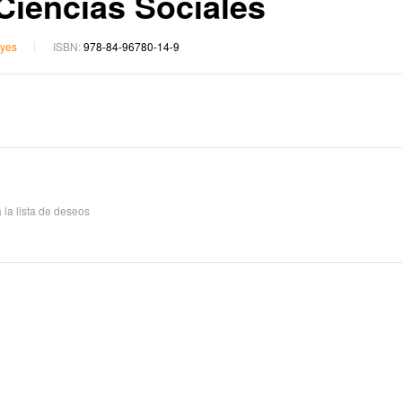
 Ciencias Sociales
yes
ISBN:
978-84-96780-14-9
17,10
€
18,00
15,20
€
16,00
 la lista de deseos