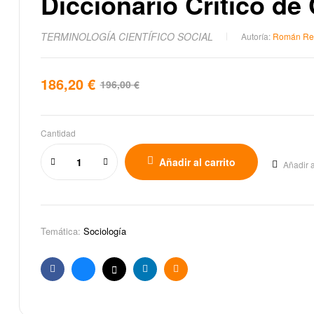
Diccionario Crítico de
TERMINOLOGÍA CIENTÍFICO SOCIAL
Autoría:
Román Re
186,20
€
196,00
€
Cantidad
Añadir al carrito
Añadir a
Temática:
Sociología
Facebook
Bluesky
X
Linkedin
Email