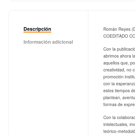
Descripción
Román Reyes (Di
COEDITADO CO
Información adicional
Con la publicaci
abrimos ahora la
aquellos que, por
creatividad, no 
promoción instit
con la esperanza
estos tiempos de
plantean, avent
formas de expres
Con la colaborac
intelectuales, i
teórico-metodoló