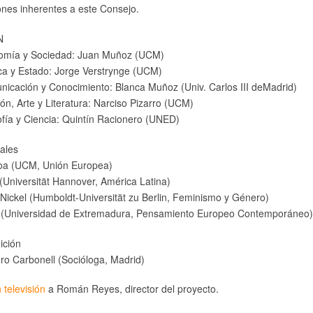
ones inherentes a este Consejo.
N
nomía y Sociedad: Juan Muñoz (UCM)
ica y Estado: Jorge Verstrynge (UCM)
nicación y Conocimiento: Blanca Muñoz (Univ. Carlos III deMadrid)
ión, Arte y Literatura: Narciso Pizarro (UCM)
ofía y Ciencia: Quintín Racionero (UNED)
ales
oa (UCM, Unión Europea)
(Universität Hannover, América Latina)
Nickel (Humboldt-Universität zu Berlin, Feminismo y Género)
 (Universidad de Extremadura, Pensamiento Europeo Contemporáneo)
ición
ro Carbonell (Socióloga, Madrid)
 televisión
a Román Reyes, director del proyecto.