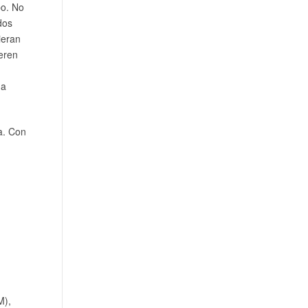
po. No
dos
ieran
deren
da
a. Con
M),