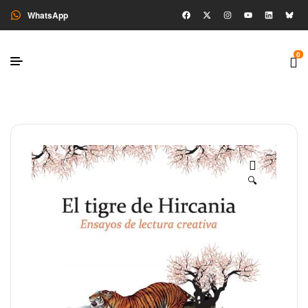
WhatsApp
0
🔍