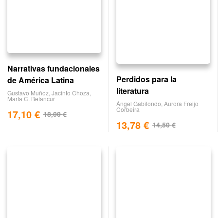
Narrativas fundacionales
Perdidos para la
de América Latina
literatura
Gustavo Muñoz
,
Jacinto Choza
,
Marta C. Betancur
Ángel Gabilondo
,
Aurora Freijo
Corbeira
17,10
€
18,00
€
13,78
€
14,50
€