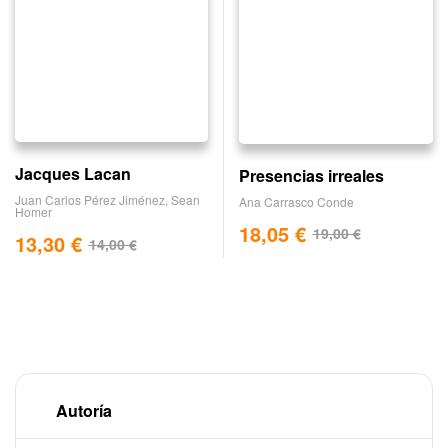
Jacques Lacan
Presencias irreales
Juan Carlos Pérez Jiménez
,
Sean
Ana Carrasco Conde
Homer
18,05
€
19,00
€
13,30
€
14,00
€
Autoría