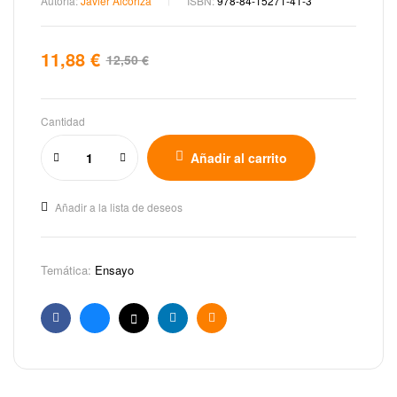
Autoría:
Javier Alcoriza
ISBN:
978-84-15271-41-3
11,88
€
12,50
€
Cantidad
Añadir al carrito
Añadir a la lista de deseos
Temática:
Ensayo
Facebook
Bluesky
X
Linkedin
Email