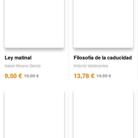
Ley matinal
Filosofía de la caducidad
Isabel Moreno García
Antonio Valdecantos
9,50
€
13,78
€
10,00
€
14,50
€