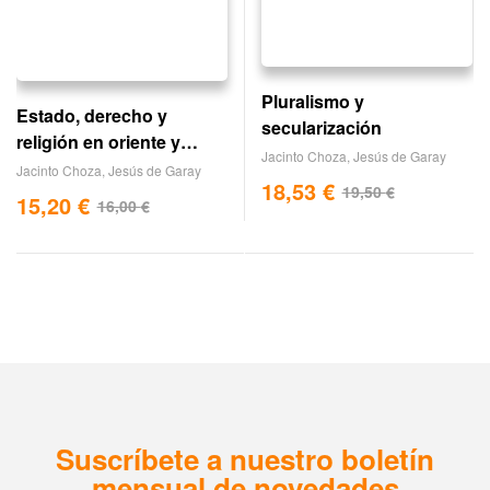
Pluralismo y
Estado, derecho y
secularización
religión en oriente y
Jacinto Choza
,
Jesús de Garay
occidente
Jacinto Choza
,
Jesús de Garay
18,53
€
19,50
€
15,20
€
16,00
€
Suscríbete a nuestro boletín
mensual de novedades