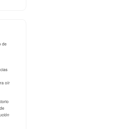
o de
ncias
ra oír
torio
 de
ución