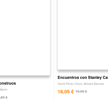
Encuentros con Stanley Ca
onstruos
David Pérez Chico
,
Moisés Barroso
 Marín
18,05
€
19,00
€
,50
€