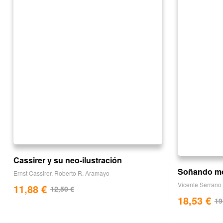
Cassirer y su neo-ilustración
Soñando m
Ernst Cassirer
,
Roberto R. Aramayo
Vicente Serrano
11,88
€
12,50
€
18,53
€
19