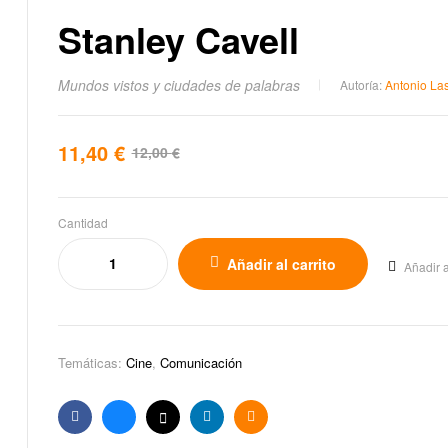
Stanley Cavell
Mundos vistos y ciudades de palabras
Autoría:
Antonio Las
11,40
€
12,00
€
Cantidad
Añadir al carrito
Añadir a
Temáticas:
Cine
,
Comunicación
Facebook
Bluesky
X
Linkedin
Email