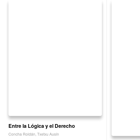
Entre la Lógica y el Derecho
Concha Roldán
,
Txetxu Ausín