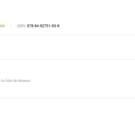
20,43
€
21,50
13,78
€
14,50
tra
ISBN:
978-84-92751-93-8
 la lista de deseos