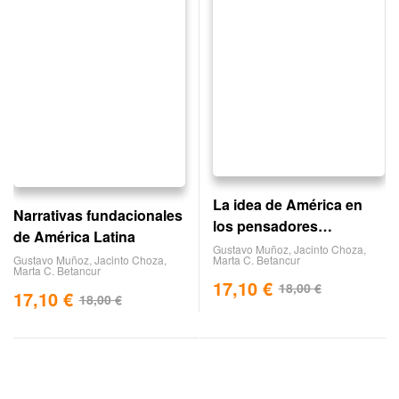
La idea de América en
Narrativas fundacionales
los pensadores
de América Latina
occidentales
Gustavo Muñoz
,
Jacinto Choza
,
Marta C. Betancur
Gustavo Muñoz
,
Jacinto Choza
,
Marta C. Betancur
17,10
€
18,00
€
17,10
€
18,00
€