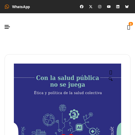
WhatsApp
0
🔍