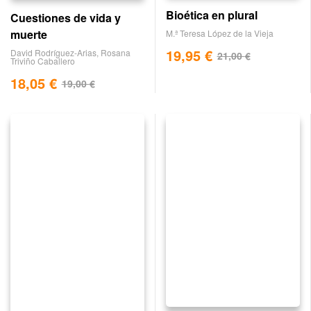
Bioética en plural
Cuestiones de vida y
muerte
M.ª Teresa López de la Vieja
19,95
€
David Rodríguez-Arias
,
Rosana
21,00
€
Triviño Caballero
18,05
€
19,00
€