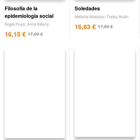
Filosofía de la
Soledades
epidemiología social
Melania Moscoso
,
Txetxu Ausín
Àngel Puyol
,
Anna Estany
16,63
€
17,50
€
16,15
€
17,00
€