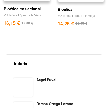
Bioética traslacional
Bioética
M.ª Teresa López de la Vieja
M.ª Teresa López de la Vieja
16,15
€
14,25
€
17,00
€
15,00
€
Autoría
Àngel Puyol
Ramón Ortega Lozano