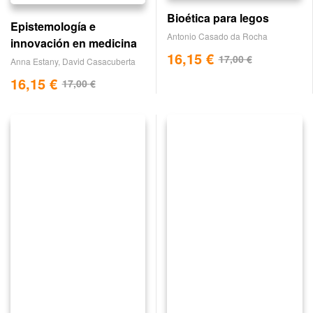
Bioética para legos
Epistemología e
Antonio Casado da Rocha
innovación en medicina
16,15
€
17,00
€
Anna Estany
,
David Casacuberta
16,15
€
17,00
€