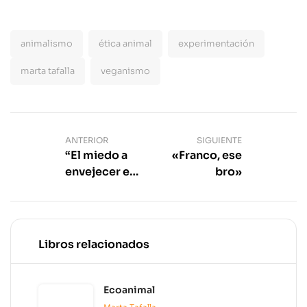
animalismo
ética animal
experimentación
marta tafalla
veganismo
ANTERIOR
SIGUIENTE
“El miedo a
«Franco, ese
envejecer es
bro»
el miedo a la
muerte”,
opina el
ensayista
Libros relacionados
Juan Carlos
Pérez
(Málaga,
Ecoanimal
1964). “Lo