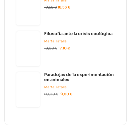
Marta Tafalla
que nos salva
19,50
€
18,53
€
de ese temor
es una vida
bien vivida.
Mimar la vida
Filosofía ante la crisis ecológica
como una
Marta Tafalla
obra de arte”,
18,00
€
17,10
€
añade.
Paradojas de la experimentación
en animales
Marta Tafalla
20,00
€
19,00
€