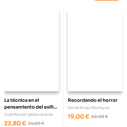
La técnica en el
Recordando el horror
pensamiento del exilio
Daniel Arroyo Rodríguez
republicano
José Manuel Iglesias Granda
19,00
€
20,00
€
22,80
€
24,00
€