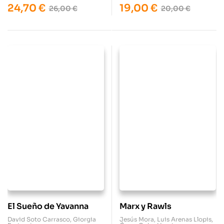
24,70
€
19,00
€
26,00
€
20,00
€
El Sueño de Yavanna
Marx y Rawls
David Soto Carrasco
,
Giorgia
Jesús Mora
,
Luis Arenas Llopis
,