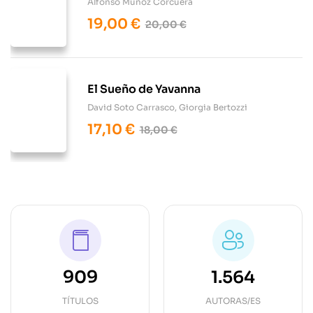
Alfonso Muñoz Corcuera
19,00
€
20,00
€
El Sueño de Yavanna
David Soto Carrasco
,
Giorgia Bertozzi
17,10
€
18,00
€
909
1.564
TÍTULOS
AUTORAS/ES