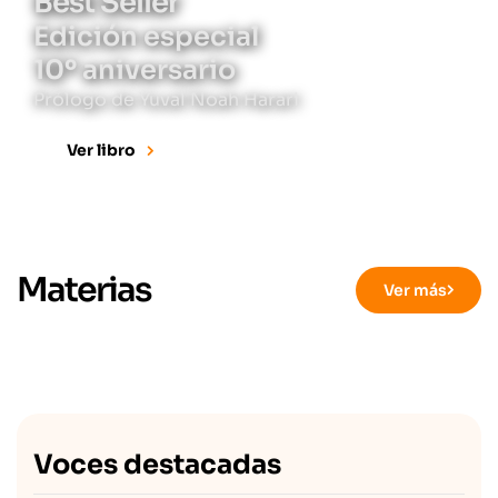
Best Seller
Edición especial
10º aniversario
Prólogo de Yuval Noah Harari
Ver libro
Materias
Ver más
Voces destacadas