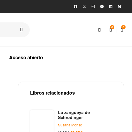
0
0
Acceso abierto
Libros relacionados
La zarigüeya de
Schrödinger
Susana Monsó
16,50
€
15,68
€