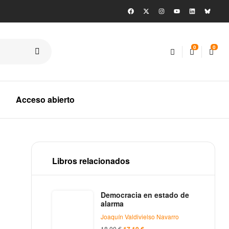
0
0
Acceso abierto
Libros relacionados
Democracia en estado de
alarma
Joaquín Valdivielso Navarro
18,00
€
17,10
€