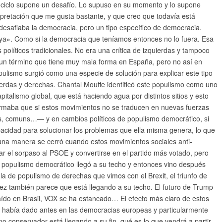
se ciclo supone un desafío. Lo supuso en su momento y lo supone
erpretación que me gusta bastante, y que creo que todavía está
o desafiaba la democracia, pero un tipo específico de democracia.
a». Como si la democracia que teníamos entonces no lo fuera. Esa
 políticos tradicionales. No era una crítica de izquierdas y tampoco
, un término que tiene muy mala forma en España, pero no así en
ulismo surgió como una especie de solución para explicar este tipo
uierdas y derechas. Chantal Mouffe identificó este populismo como uno
italismo global, que está haciendo agua por distintos sitios y esto
afirmaba que si estos movimientos no se traducen en nuevas fuerzas
s, comuns…— y en cambios políticos de populismo democrático, si
apacidad para solucionar los problemas que ella misma genera, lo que
guna manera se cerró cuando estos movimientos sociales anti-
ar el sorpaso al PSOE y convertirse en el partido más votado, pero
e populismo democrático llegó a su techo y entonces vino después
a de populismo de derechas que vimos con el Brexit, el triunfo de
vez también parece que está llegando a su techo. El futuro de Trump
aído en Brasil, VOX se ha estancado… El efecto más claro de estos
 se había dado antes en las democracias europeas y particularmente
o conservador está llegando a su fin, qué es lo que vendrá a partir