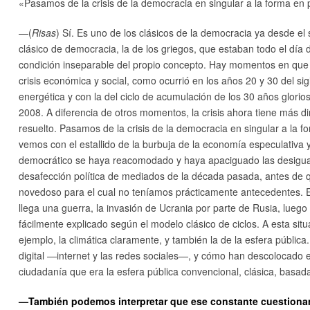
«
Pasamos de la crisis de la democracia en singular a la forma en p
—(
Risas
) Sí. Es uno de los clásicos de la democracia ya desde el
clásico de democracia, la de los griegos, que estaban todo el día
condición inseparable del propio concepto. Hay momentos en que 
crisis económica y social, como ocurrió en los años 20 y 30 del sig
energética y con la del ciclo de acumulación de los 30 años glori
2008. A diferencia de otros momentos, la crisis ahora tiene más
resuelto. Pasamos de la crisis de la democracia en singular a la fo
vemos con el estallido de la burbuja de la economía especulativa y 
democrático se haya reacomodado y haya apaciguado las desiguald
desafección política de mediados de la década pasada, antes de 
novedoso para el cual no teníamos prácticamente antecedentes. 
llega una guerra, la invasión de Ucrania por parte de Rusia, lueg
fácilmente explicado según el modelo clásico de ciclos. A esta sit
ejemplo, la climática claramente, y también la de la esfera públic
digital —internet y las redes sociales—, y cómo han descolocado es
ciudadanía que era la esfera pública convencional, clásica, basa
—También podemos interpretar que ese constante cuestionam