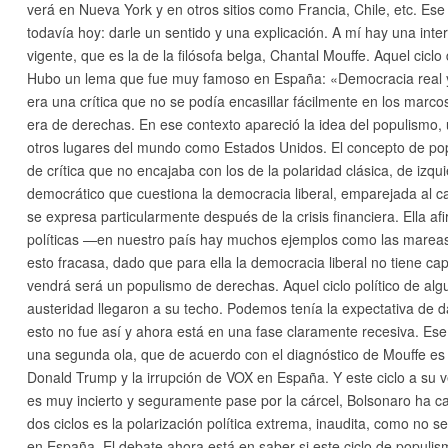
verá en Nueva York y en otros sitios como Francia, Chile, etc. E
todavía hoy: darle un sentido y una explicación. A mí hay una int
vigente, que es la de la filósofa belga, Chantal Mouffe. Aquel cicl
Hubo un lema que fue muy famoso en España: «Democracia real y
era una crítica que no se podía encasillar fácilmente en los marcos
era de derechas. En ese contexto apareció la idea del populismo
otros lugares del mundo como Estados Unidos. El concepto de pop
de crítica que no encajaba con los de la polaridad clásica, de izq
democrático que cuestiona la democracia liberal, emparejada al cap
se expresa particularmente después de la crisis financiera. Ella 
políticas —en nuestro país hay muchos ejemplos como las marea
esto fracasa, dado que para ella la democracia liberal no tiene c
vendrá será un populismo de derechas. Aquel ciclo político de al
austeridad llegaron a su techo. Podemos tenía la expectativa de d
esto no fue así y ahora está en una fase claramente recesiva. Es
una segunda ola, que de acuerdo con el diagnóstico de Mouffe es l
Donald Trump y la irrupción de VOX en España. Y este ciclo a su 
es muy incierto y seguramente pase por la cárcel, Bolsonaro ha c
dos ciclos es la polarización política extrema, inaudita, como no
en España. El debate ahora está en saber si este ciclo de populism