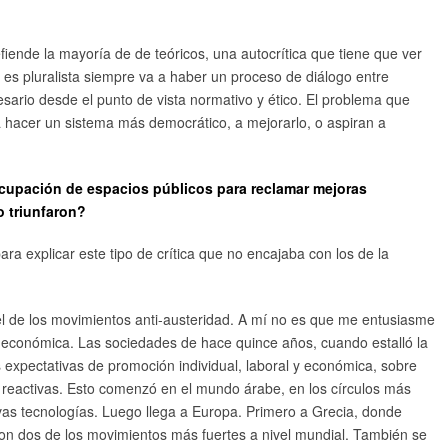
iende la mayoría de de teóricos, una autocrítica que tiene que ver
 es pluralista siempre va a haber un proceso de diálogo entre
esario desde el punto de vista normativo y ético. El problema que
a hacer un sistema más democrático, a mejorarlo, o aspiran a
upación de espacios públicos para reclamar mejoras
o triunfaron?
a explicar este tipo de crítica que no encajaba con los de la
 el de los movimientos anti-austeridad. A mí no es que me entusiasme
ón económica. Las sociedades de hace quince años, cuando estalló la
las expectativas de promoción individual, laboral y económica, sobre
s reactivas. Esto comenzó en el mundo árabe, en los círculos más
vas tecnologías. Luego llega a Europa. Primero a Grecia, donde
son dos de los movimientos más fuertes a nivel mundial. También se