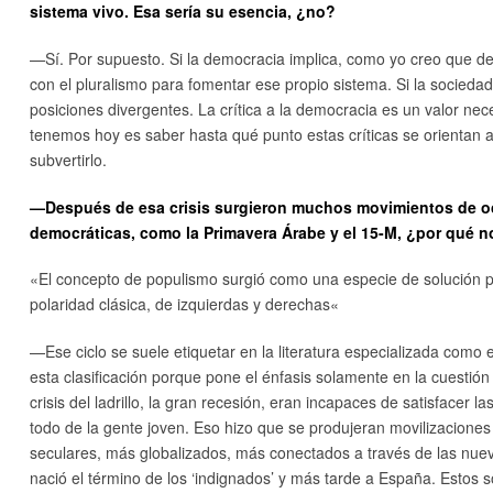
sistema vivo. Esa sería su esencia, ¿no?
—Sí. Por supuesto. Si la democracia implica, como yo creo que def
con el pluralismo para fomentar ese propio sistema. Si la sociedad
posiciones divergentes. La crítica a la democracia es un valor nec
tenemos hoy es saber hasta qué punto estas críticas se orientan 
subvertirlo.
—Después de esa crisis surgieron muchos movimientos de oc
democráticas, como la Primavera Árabe y el 15-M, ¿por qué n
«
El concepto de populismo surgió como una especie de solución par
polaridad clásica, de izquierdas y derechas
«
—Ese ciclo se suele etiquetar en la literatura especializada como
esta clasificación porque pone el énfasis solamente en la cuesti
crisis del ladrillo, la gran recesión, eran incapaces de satisfacer 
todo de la gente joven. Eso hizo que se produjeran movilizacione
seculares, más globalizados, más conectados a través de las nue
nació el término de los ‘indignados’ y más tarde a España. Estos 