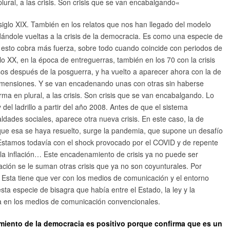
lural, a las crisis. Son crisis que se van encabalgando
«
 siglo XIX. También en los relatos que nos han llegado del modelo
 dándole vueltas a la crisis de la democracia. Es como una especie de
esto cobra más fuerza, sobre todo cuando coincide con periodos de
lo XX, en la época de entreguerras, también en los 70 con la crisis
osos después de la posguerra, y ha vuelto a aparecer ahora con la de
 dimensiones. Y se van encadenando unas con otras sin haberse
rma en plural, a las crisis. Son crisis que se van encabalgando. Lo
del ladrillo a partir del año 2008. Antes de que el sistema
ades sociales, aparece otra nueva crisis. En este caso, la de
que esa se haya resuelto, surge la pandemia, que supone un desafío
Estamos todavía con el shock provocado por el COVID y de repente
o la inflación… Este encadenamiento de crisis ya no puede ser
uación se le suman otras crisis que ya no son coyunturales. Por
a. Esta tiene que ver con los medios de comunicación y el entorno
ta especie de bisagra que había entre el Estado, la ley y la
da en los medios de comunicación convencionales.
iento de la democracia es positivo porque confirma que es un