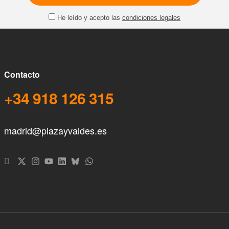
He leído y acepto las
condiciones legales
Contacto
+34 918 126 315
madrid@plazayvaldes.es