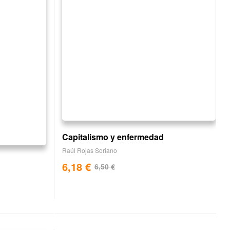
Capitalismo y enfermedad
Raúl Rojas Soriano
6,18
€
6,50
€