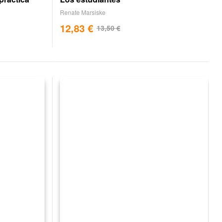
Renate Marsiske
12,83
€
13,50
€