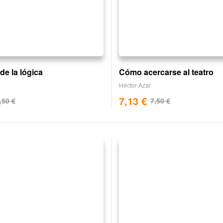
de la lógica
Cómo acercarse al teatro
Héctor Azar
7,13
€
,50
€
7,50
€