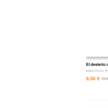
El desierto
Mabel Piccini
,
R
9,50
€
10,