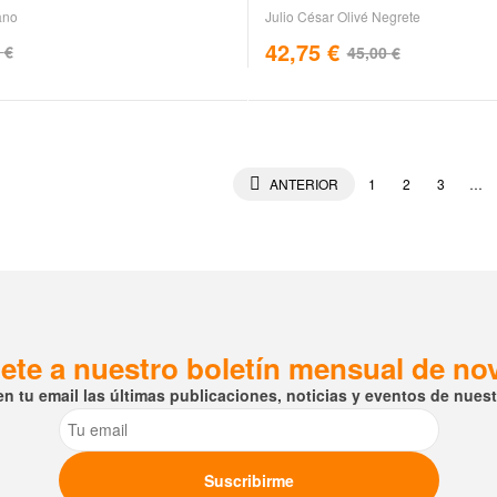
ano
Julio César Olivé Negrete
42,75
€
0
€
45,00
€
ANTERIOR
1
2
3
…
ete a nuestro boletín mensual de n
en tu email las últimas publicaciones, noticias y eventos de nuestr
Email