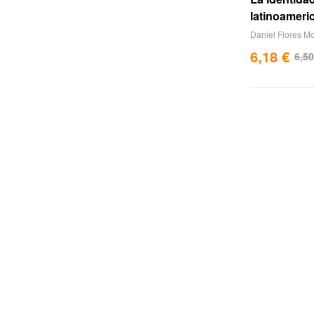
latinoameri
Daniel Flores M
6,18
€
6,5