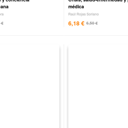
cana
médica
ora
Raúl Rojas Soriano
6,18
€
0
€
6,50
€