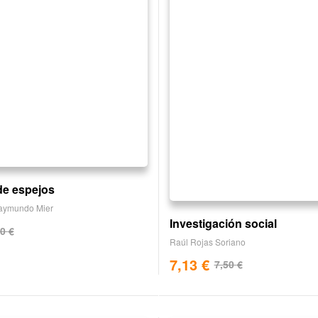
 de espejos
aymundo Mier
Investigación social
00
€
Raúl Rojas Soriano
7,13
€
7,50
€