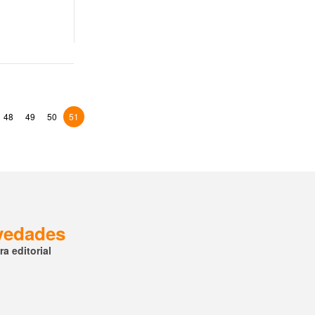
48
49
50
51
ovedades
a editorial