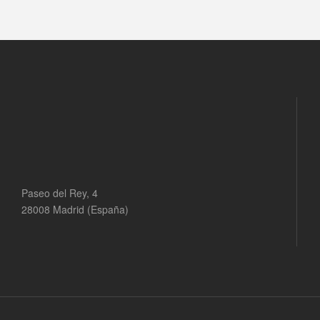
Paseo del Rey, 4
28008 Madrid (España)