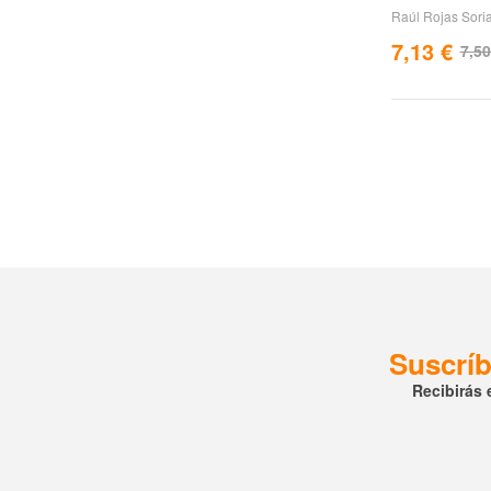
Raúl Rojas Sori
7,13
€
7,5
Suscríb
Recibirás 