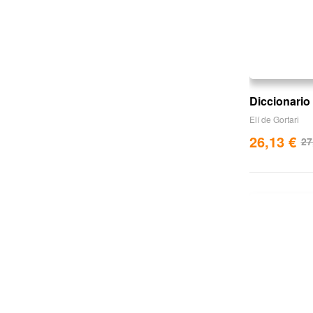
Diccionario 
Elí de Gortari
26,13
€
27