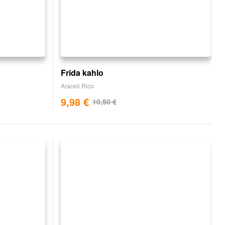
Frida kahlo
Araceli Rico
9,98
€
10,50
€