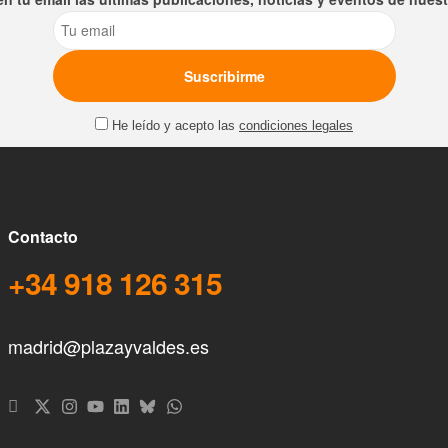
Email
He leído y acepto las
condiciones legales
Contacto
+34 918 126 315
madrid@plazayvaldes.es