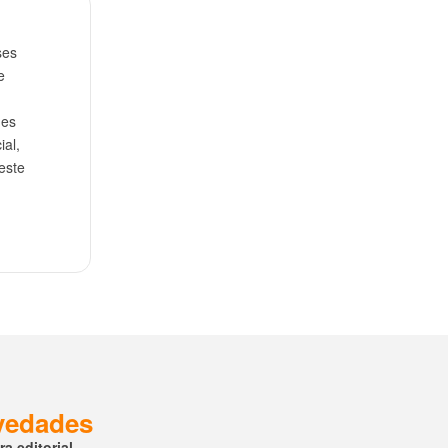
ses
e
ues
ial,
este
ovedades
a editorial