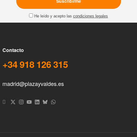
He leído y acepto las
condiciones legales
Contacto
+34 918 126 315
madrid@plazayvaldes.es