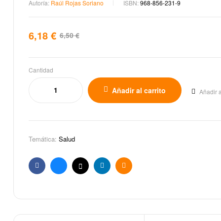
Autoría:
Raúl Rojas Soriano
ISBN:
968-856-231-9
6,18
€
6,50
€
Cantidad
Añadir al carrito
Añadir a
Temática:
Salud
Facebook
Bluesky
X
Linkedin
Email