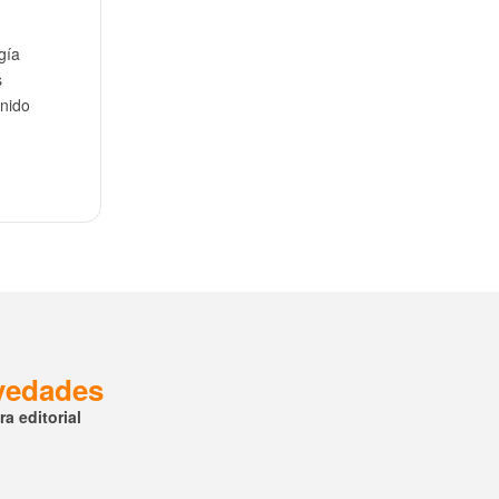
gía
s
enido
ovedades
a editorial