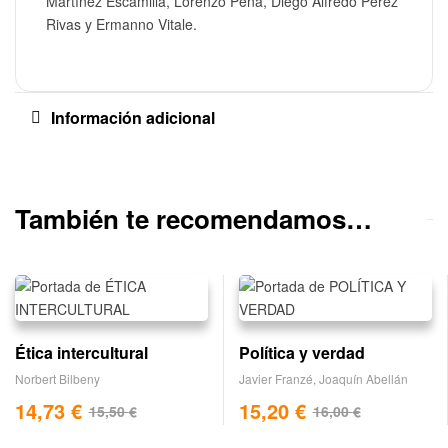
Martínez Escamilla, Lorenzo Peña, Diego Alfredo Pérez
Rivas y Ermanno Vitale.
Información adicional
También te recomendamos…
Ética intercultural
Política y verdad
Norbert Bilbeny
Javier Franzé
,
Joaquín Abellán
14,73
€
15,20
€
15,50
€
16,00
€