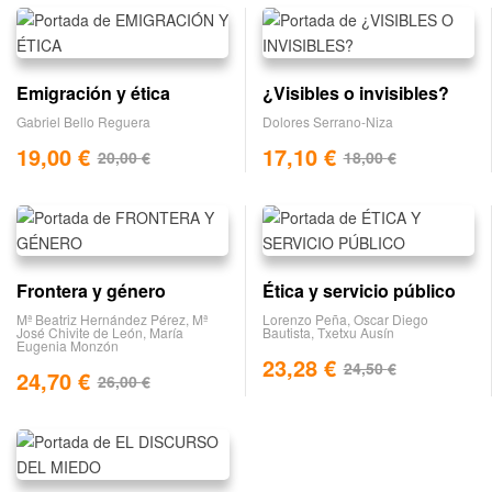
Emigración y ética
¿Visibles o invisibles?
Gabriel Bello Reguera
Dolores Serrano-Niza
19,00
€
17,10
€
20,00
€
18,00
€
Frontera y género
Ética y servicio público
Mª Beatriz Hernández Pérez
,
Mª
Lorenzo Peña
,
Oscar Diego
José Chivite de León
,
María
Bautista
,
Txetxu Ausín
Eugenia Monzón
23,28
€
24,50
€
24,70
€
26,00
€