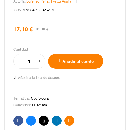
Autoría:
Lorenzo Peña
,
Txetxu Ausín
ISBN:
978-84-16032-41-9
17,10
€
18,00
€
Cantidad
Añadir al carrito
Añadir a la lista de deseos
Temática:
Sociología
Colección:
Dilemata
Facebook
Bluesky
X
Linkedin
Email