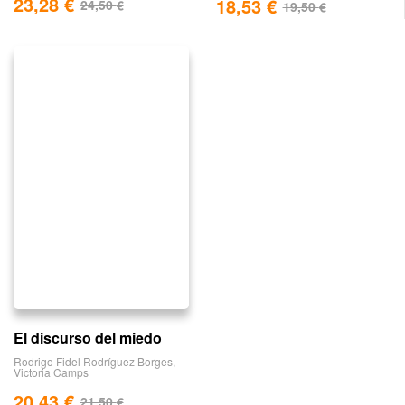
23,28
€
18,53
€
24,50
€
19,50
€
El discurso del miedo
Rodrigo Fidel Rodríguez Borges
,
Victoria Camps
20,43
€
21,50
€